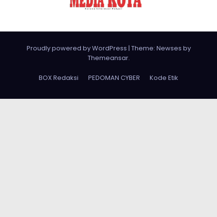
Proudly powered by WordPress
|
Theme: Newses by
Themeansar
.
BOX Redaksi
PEDOMAN CYBER
Kode Etik