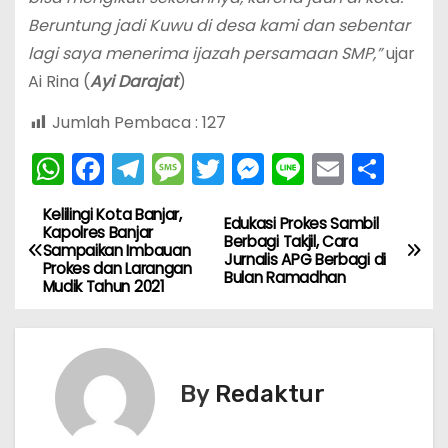
Beruntung jadi Kuwu di desa kami dan sebentar
lagi saya menerima ijazah persamaan SMP,”
ujar
Ai Rina (
Ayi Darajat
)
Jumlah Pembaca :
127
W
F
T
M
T
M
Li
E
S
h
a
el
e
w
e
n
m
h
Kelilingi Kota Banjar,
N
a
c
e
s
itt
s
e
ai
ar
Edukasi Prokes Sambil
Kapolres Banjar
Berbagi Takjil, Cara
Sampaikan Imbauan
ts
e
gr
s
er
s
l
e
a
Jurnalis APG Berbagi di
Prokes dan Larangan
Bulan Ramadhan
A
b
a
a
e
Mudik Tahun 2021
v
p
o
m
g
n
i
p
o
e
g
k
er
g
By
Redaktur
a