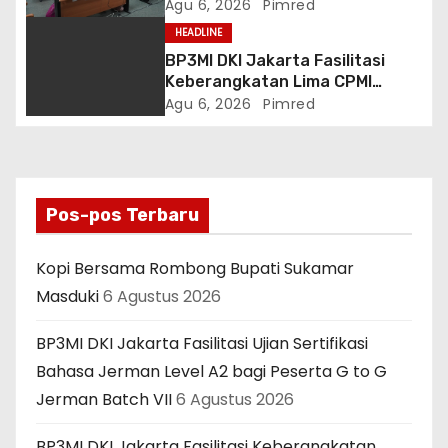
Level A2 bagi Peserta G to G
Agu 6, 2026
Pimred
Jerman Batch VII
HEADLINE
BP3MI DKI Jakarta Fasilitasi
Keberangkatan Lima CPMI
Skema SP2T Menuju Taiwan
Agu 6, 2026
Pimred
Pos-pos Terbaru
Kopi Bersama Rombong Bupati Sukamar
Masduki
6 Agustus 2026
BP3MI DKI Jakarta Fasilitasi Ujian Sertifikasi
Bahasa Jerman Level A2 bagi Peserta G to G
Jerman Batch VII
6 Agustus 2026
BP3MI DKI Jakarta Fasilitasi Keberangkatan