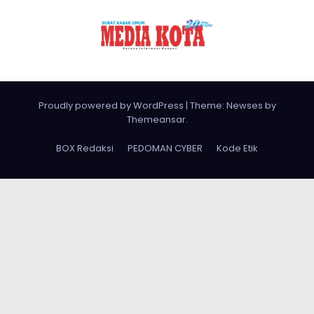
Proudly powered by WordPress
|
Theme: Newses by
Themeansar
.
BOX Redaksi
PEDOMAN CYBER
Kode Etik