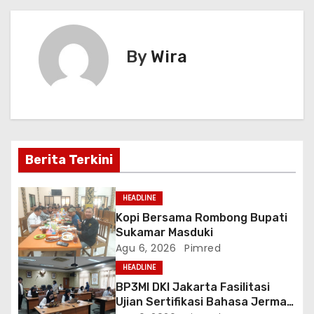
a
s
By
Wira
i
p
o
Berita Terkini
s
HEADLINE
Kopi Bersama Rombong Bupati
Sukamar Masduki
Agu 6, 2026
Pimred
HEADLINE
BP3MI DKI Jakarta Fasilitasi
Ujian Sertifikasi Bahasa Jerman