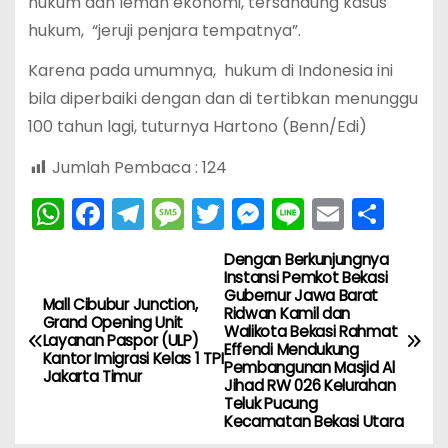
hukum dan lemah ekonomi, tersandung kasus
hukum, “jeruji penjara tempatnya”.
Karena pada umumnya, hukum di Indonesia ini
bila diperbaiki dengan dan di tertibkan menunggu
100 tahun lagi, tuturnya Hartono (Benn/Edi)
Jumlah Pembaca :
124
W
F
T
M
T
M
Li
E
S
h
a
el
e
w
e
n
m
h
Dengan Berkunjungnya
N
a
c
e
s
itt
s
e
ai
ar
Instansi Pemkot Bekasi
Gubernur Jawa Barat
ts
e
gr
s
er
s
l
e
a
Mall Cibubur Junction,
Ridwan Kamil dan
Grand Opening Unit
A
b
a
a
e
Walikota Bekasi Rahmat
Layanan Paspor (ULP)
v
Effendi Mendukung
Kantor Imigrasi Kelas 1 TPI
p
o
m
g
n
Pembangunan Masjid Al
Jakarta Timur
Jihad RW 026 Kelurahan
i
p
o
e
g
Teluk Pucung
Kecamatan Bekasi Utara
k
er
g