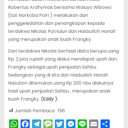
Robertus Ardhymas bersama Waluyo Wibowo
(Sat Narkoba Polri ) melakukan dan
penggeledahan dan penangkapan kepada
terdakwa Nikolas Putriulun dan Hasbulloh Hanafi
yang merupakan anak buah Frangky.
Dari terdakwa Nikolas berhasil disita berupa uang
Rp. 2 juta rupiah yang diakui mendapat upah dari
Frangky sebagai upah penjualan Sahbu.
Sedangkan yang di sita dari Hasbulloh Hanafi
Nasution ditemukan uang Rp 200 ribu diakuinya
hasil upah penjualan Sahbu , merupakan anak
buah Frangky.
(Eddy ).
Jumlah Pembaca :
156
W
F
T
M
T
M
Li
E
S