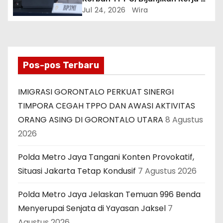
Turki Berujung ke Libya
Jul 24, 2026
Wira
Pos-pos Terbaru
IMIGRASI GORONTALO PERKUAT SINERGI
TIMPORA CEGAH TPPO DAN AWASI AKTIVITAS
ORANG ASING DI GORONTALO UTARA
8 Agustus
2026
Polda Metro Jaya Tangani Konten Provokatif,
Situasi Jakarta Tetap Kondusif
7 Agustus 2026
Polda Metro Jaya Jelaskan Temuan 996 Benda
Menyerupai Senjata di Yayasan Jaksel
7
Agustus 2026