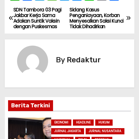
h
a
el
e
w
e
n
m
h
SDN Tambora 03 Pagi
Sidang Kasus
N
a
c
e
s
itt
s
e
ai
ar
Jakbar Kerja Sama
Penganiayaan, Korban
Adakan Suntik Vaksin
Menyesalkan Saksi Kunci
ts
e
gr
s
er
s
l
e
a
dengan Puskesmas
Tidak Dihadirkan
A
b
a
a
e
v
p
o
m
g
n
i
p
o
e
g
By
Redaktur
k
er
g
a
s
i
Berita Terkini
p
EKONOMI
HEADLINE
HUKUM
o
JURNAL JAKARTA
JURNAL NUSANTARA