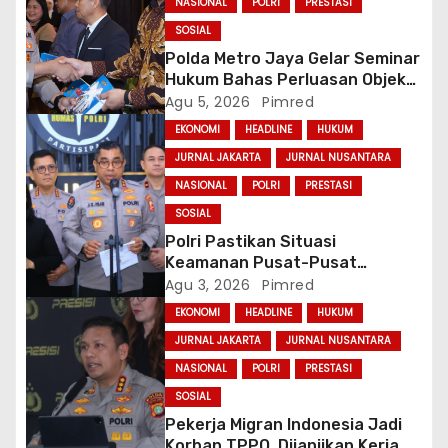
NASIONAL
POLRI
PRESTASI
s
SOSIAL
Polda Metro Jaya Gelar Seminar
Hukum Bahas Perluasan Objek
Praperadilan dalam KUHAP Baru
Agu 5, 2026
Pimred
EKONOMI
HEADLINE
HUKUM
JURNAL JAKARTA
JURNAL NUSANTARA
NASIONAL
POLRI
PRESTASI
SOSIAL
Polri Pastikan Situasi
Keamanan Pusat-Pusat
Ekonomi Nasional Tetap
Agu 3, 2026
Pimred
Kondusif
EKONOMI
HEADLINE
HUKUM
JURNAL JAKARTA
JURNAL NUSANTARA
NASIONAL
POLRI
PRESTASI
SOSIAL
Pekerja Migran Indonesia Jadi
Korban TPPO, Dijanjikan Kerja di