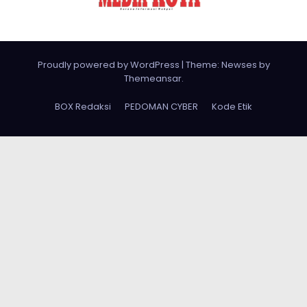
Proudly powered by WordPress
|
Theme: Newses by
Themeansar
.
BOX Redaksi
PEDOMAN CYBER
Kode Etik