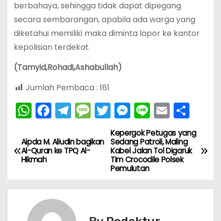
berbahaya, sehingga tidak dapat dipegang
secara sembarangan, apabila ada warga yang
diketahui memiliki maka diminta lapor ke kantor
kepolisian terdekat.
(Tamyid,Rohadi,Ashabullah)
Jumlah Pembaca :
161
W
F
T
M
T
M
Li
E
S
h
a
el
e
w
e
n
m
h
Kepergok Petugas yang
N
a
c
e
s
itt
s
e
ai
ar
Aipda M. Aliudin bagikan
Sedang Patroli, Maling
Al-Quran ke TPQ Al-
Kabel Jalan Tol Digaruk
ts
e
gr
s
er
s
l
e
a
Hikmah
Tim Crocodile Polsek
A
b
a
a
e
Pemulutan
v
p
o
m
g
n
i
p
o
e
g
k
er