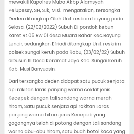
mewakili Kapolres Muba Akbp Alamsyah
Pelupessy, SH, S.ik, M.si. mengatakan, tersangka
Deden ditangkap Oleh Unit reskrim bayung pada
Selasa, (22/02/2022) Subuh Di pondok kebun
karet Rt.05 Rw 01 desa Muara Bahar Kec.Bayung
Lencir, sedangkan Efriadi ditangkap Unit reskrim
polsek sungai keruh pada Rabu, (23/02/22) Subuh
diDusun III Desa Keramat Jaya Kec. Sungai Keruh
Kab. Musi Banyuasin.
Dari tersangka deden didapat satu pucuk senjata
api rakitan laras panjang warna coklat jenis
Kecepek dengan tali sandang warna merah
hitam, Satu pucuk senjata api rakitan Laras
panjang warna hitam jenis Kecepek yang
gagangnya telah di potong dengan tali sandang
warna abu-abu hitam, satu buah botol kaca yang