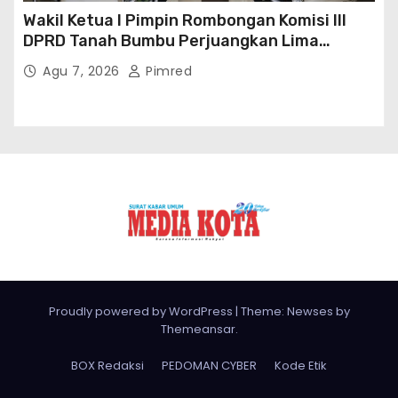
Wakil Ketua I Pimpin Rombongan Komisi III
DPRD Tanah Bumbu Perjuangkan Lima
Infrastruktur Strategis
Agu 7, 2026
Pimred
Proudly powered by WordPress
|
Theme: Newses by
Themeansar
.
BOX Redaksi
PEDOMAN CYBER
Kode Etik