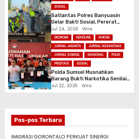
SOSIAL
Satlantas Polres Banyuasin
Gelar Bakti Sosial, Pererat
Kepedulian kepada Pengemudi
Jul 24, 2026
Wira
Truk
EKONOMI
HEADLINE
HUKUM
JURNAL JAKARTA
JURNAL NUSANTARA
JURNAL SUMSEL
NASIONAL
POLRI
PRESTASI
SOSIAL
Polda Sumsel Musnahkan
Barang Bukti Narkotika Senilai
Rp7,9 Miliar, Selamatkan 83 Ribu
Jul 22, 2026
Wira
Jiwa
Pos-pos Terbaru
IMIGRASI GORONTALO PERKUAT SINERGI