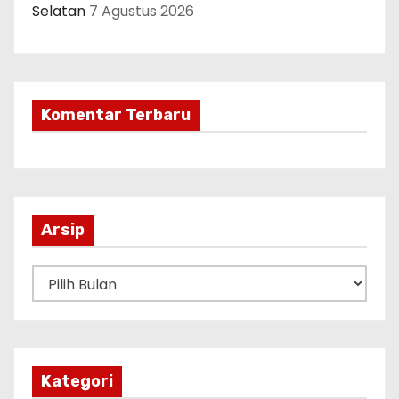
Selatan
7 Agustus 2026
Komentar Terbaru
Arsip
A
r
s
i
p
Kategori