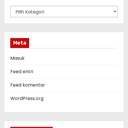
K
a
t
e
g
Meta
o
r
Masuk
i
Feed entri
Feed komentar
WordPress.org