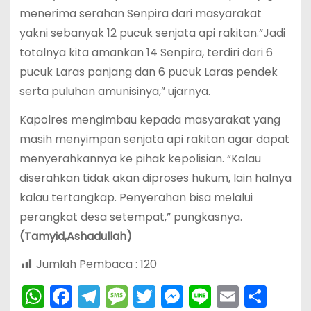
menerima serahan Senpira dari masyarakat
yakni sebanyak 12 pucuk senjata api rakitan.”Jadi
totalnya kita amankan 14 Senpira, terdiri dari 6
pucuk Laras panjang dan 6 pucuk Laras pendek
serta puluhan amunisinya,” ujarnya.
Kapolres mengimbau kepada masyarakat yang
masih menyimpan senjata api rakitan agar dapat
menyerahkannya ke pihak kepolisian. “Kalau
diserahkan tidak akan diproses hukum, lain halnya
kalau tertangkap. Penyerahan bisa melalui
perangkat desa setempat,” pungkasnya.
(Tamyid,Ashadullah)
Jumlah Pembaca :
120
W
F
T
M
T
M
Li
E
S