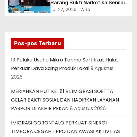
Barang Bukti Narkotika Senilai
Rp7,9 Miliar, Selamatkan 83 Ribu
Jul 22, 2026
Wira
Jiwa
Pos-pos Terbaru
19 Pelaku Usaha Mikro Terima Sertifikat Halal,
Perkuat Daya Saing Produk Lokal
9 Agustus
2026
MERIAHKAN HUT KE-81 RI, IMIGRASI SOETTA
GELAR BAKTI SOSIAL DAN HADIRKAN LAYANAN
PASPOR DI AKHIR PEKAN
8 Agustus 2026
IMIGRASI GORONTALO PERKUAT SINERGI
TIMPORA CEGAH TPPO DAN AWASI AKTIVITAS