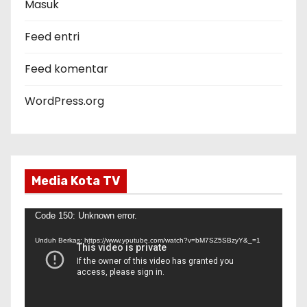
r
Masuk
i
Feed entri
Feed komentar
WordPress.org
Media Kota TV
P
Code 150: Unknown error.
e
Unduh Berkas: https://www.youtube.com/watch?v=bM7SZ5SBzyY&_=1
m
u
t