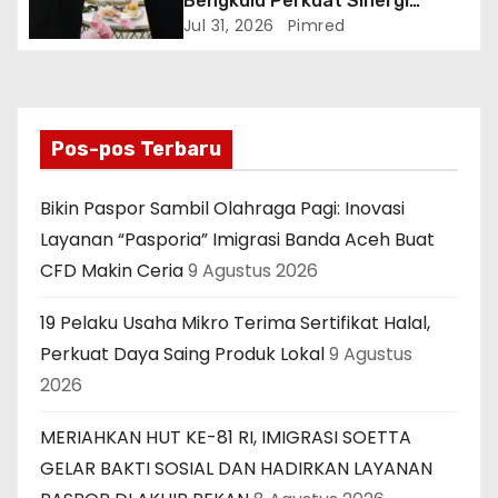
Bengkulu Perkuat Sinergi
Penegakan Hukum Melalui
Jul 31, 2026
Pimred
Audiensi dengan Kajati
Bengkulu.
Pos-pos Terbaru
Bikin Paspor Sambil Olahraga Pagi: Inovasi
Layanan “Pasporia” Imigrasi Banda Aceh Buat
CFD Makin Ceria
9 Agustus 2026
19 Pelaku Usaha Mikro Terima Sertifikat Halal,
Perkuat Daya Saing Produk Lokal
9 Agustus
2026
MERIAHKAN HUT KE-81 RI, IMIGRASI SOETTA
GELAR BAKTI SOSIAL DAN HADIRKAN LAYANAN