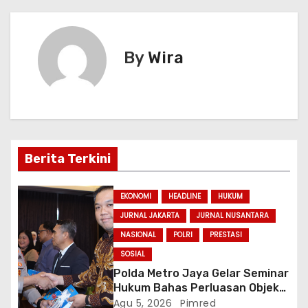
p
o
m
g
n
i
p
o
e
g
k
er
g
By
Wira
a
s
i
p
Berita Terkini
o
EKONOMI
HEADLINE
HUKUM
s
JURNAL JAKARTA
JURNAL NUSANTARA
NASIONAL
POLRI
PRESTASI
SOSIAL
Polda Metro Jaya Gelar Seminar
Hukum Bahas Perluasan Objek
Praperadilan dalam KUHAP Baru
Agu 5, 2026
Pimred