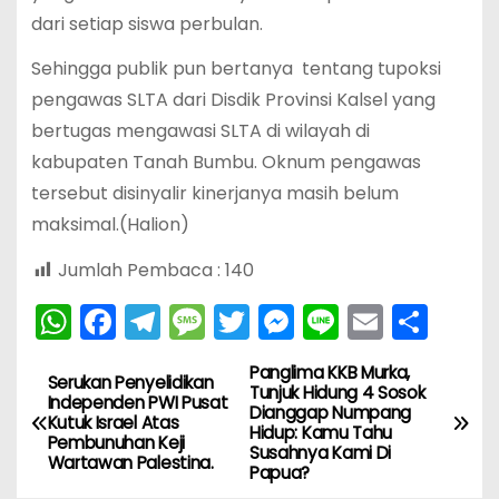
dari setiap siswa perbulan.
Sehingga publik pun bertanya tentang tupoksi
pengawas SLTA dari Disdik Provinsi Kalsel yang
bertugas mengawasi SLTA di wilayah di
kabupaten Tanah Bumbu. Oknum pengawas
tersebut disinyalir kinerjanya masih belum
maksimal.(Halion)
Jumlah Pembaca :
140
W
F
T
M
T
M
Li
E
S
h
a
el
e
w
e
n
m
h
Panglima KKB Murka,
N
a
c
e
s
itt
s
e
ai
ar
Serukan Penyelidikan
Tunjuk Hidung 4 Sosok
Independen PWI Pusat
Dianggap Numpang
ts
e
gr
s
er
s
l
e
a
Kutuk Israel Atas
Hidup: Kamu Tahu
Pembunuhan Keji
A
b
a
a
e
Susahnya Kami Di
Wartawan Palestina.
v
Papua?