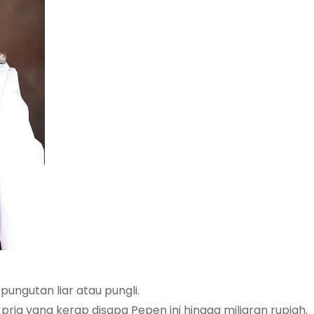
ungutan liar atau pungli.
ria yang kerap disapa Pepen ini hingga miliaran rupiah.