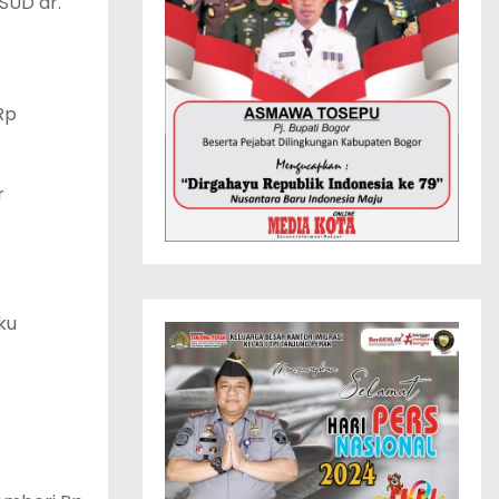
SUD dr.
Rp
r
ku