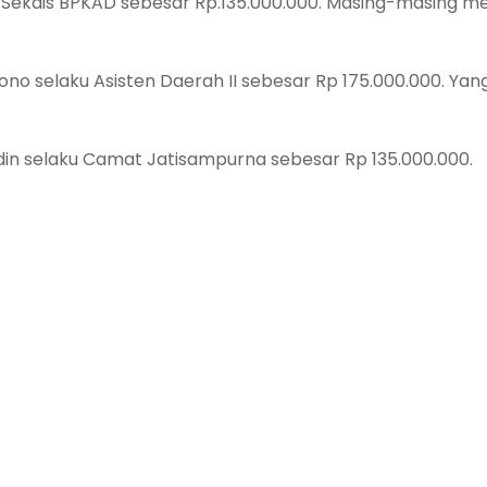
u Sekdis BPKAD sebesar Rp.135.000.000. Masing-masing m
ono selaku Asisten Daerah II sebesar Rp 175.000.000. Yan
din selaku Camat Jatisampurna sebesar Rp 135.000.000.