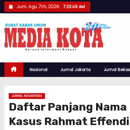
S
Jum. Agu 7th, 2026
7:23:49 AM
k
i
p
t
o
c
o
n
Nasional
Jurnal Jakarta
Jurnal Bekas
t
e
n
JURNAL NUSANTARA
t
Daftar Panjang Nama 
Kasus Rahmat Effendi!