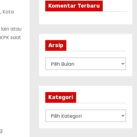
Komentar Terbaru
, Kota
ain atau
 KPK saat
Arsip
A
r
s
i
p
Kategori
K
a
g
t