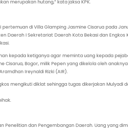
ukan merupakan hutang,” kata jaksa KPK.
i pertemuan di Villa Glamping Jasmine Cisarua pada Janua
ten Daerah I Sekretariat Daerah Kota Bekasi dan Engkos
kasi.
han kepada ketiganya agar meminta uang kepada pejab
e Cisarua, Bogor, milik Pepen yang dikelola oleh anakn
amdhan Ireynaldi Rizki (AIR).
kos mengikuti diklat sehingga tugas dikerjakan Mulyadi 
ihak.
naan Penelitian dan Pengembangan Daerah. Uang yang dim