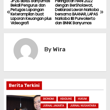
JPZIS BERES Banyumas
Peringatan HANI 2022
N
a
c
e
s
itt
s
e
ai
ar
Bekali Pengurus dan
dengan BerSholawat,
Petugas Lapangan
Deklarasi Lawan Narkoba
ts
e
gr
s
er
s
l
e
a
Keterampilan buat
bersama BAANAR, LAPAS
A
b
a
a
e
Laporan Keuangan plus
Narkoba IIB Purwokerto
v
Videografi
dan BNNK Banyumas
p
o
m
g
n
i
p
o
e
g
k
er
g
By
Wira
a
s
i
p
Berita Terkini
o
EKONOMI
HEADLINE
HUKUM
s
JURNAL JAKARTA
JURNAL NUSANTARA