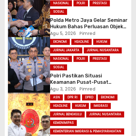
NASIONAL
POLRI
PRESTASI
SOSIAL
Polda Metro Jaya Gelar Seminar
Hukum Bahas Perluasan Objek
Praperadilan dalam KUHAP Baru
Agu 5, 2026
Pimred
EKONOMI
HEADLINE
HUKUM
JURNAL JAKARTA
JURNAL NUSANTARA
NASIONAL
POLRI
PRESTASI
SOSIAL
Polri Pastikan Situasi
Keamanan Pusat-Pusat
Ekonomi Nasional Tetap
Agu 3, 2026
Pimred
Kondusif
ASN
DPR RI
DPRD
EKONOMI
HEADLINE
HUKUM
IMIGRASI
JURNAL BENGKULU
JURNAL NUSANTARA
KEMENIMIPAS
KEMENTERIAN IMIGRASI & PEMASYARAKATAN