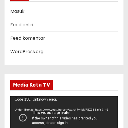
o
r
Masuk
i
Feed entri
Feed komentar
WordPress.org
Media Kota TV
P
Code 150: Unknown error.
e
Unduh Berkas: https://www.youtube.com/watch?v=bM7SZ5SBzyY&_=1
m
u