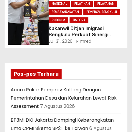
NASIONAL
PELATIHAN
PELAYANAN
PEMASYARAKATAN
PEMPROV. BENGKULU
RUDENIM
TIMPORA
Kakanwil Ditjen Imigrasi
Bengkulu Perkuat Sinergi
Penegakan Hukum Melalui
Jul 31, 2026
Pimred
Audiensi dengan Kajati
Bengkulu.
Pos-pos Terbaru
Acara Rakor Pemprov Kalteng Dengan
Pemerintahan Desa dan Kelurahan Lewat Risk
Assessment
7 Agustus 2026
BP3MI DKI Jakarta Dampingi Keberangkatan
Lima CPMI Skema SP2T ke Taiwan
6 Agustus