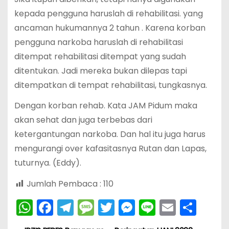
kepada pengguna haruslah di rehabilitasi. yang
ancaman hukumannya 2 tahun . Karena korban
pengguna narkoba haruslah di rehabilitasi
ditempat rehabilitasi ditempat yang sudah
ditentukan. Jadi mereka bukan dilepas tapi
ditempatkan di tempat rehabilitasi, tungkasnya.
Dengan korban rehab. Kata JAM Pidum maka
akan sehat dan juga terbebas dari
ketergantungan narkoba. Dan hal itu juga harus
mengurangi over kafasitasnya Rutan dan Lapas,
tuturnya. (Eddy).
Jumlah Pembaca :
110
W
F
T
M
T
M
Li
E
S
h
a
el
e
w
e
n
m
h