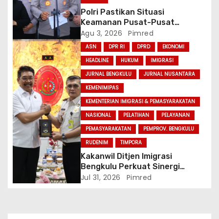
Polri Pastikan Situasi
Keamanan Pusat-Pusat
Ekonomi Nasional Tetap
Agu 3, 2026
Pimred
Kondusif
ASN
DPR RI
DPRD
EKONOMI
HEADLINE
HUKUM
IMIGRASI
JURNAL BENGKULU
JURNAL NUSANTARA
KEMENIMIPAS
KEMENTERIAN IMIGRASI & PEMASYARAKATAN
NASIONAL
PELATIHAN
PELAYANAN
PEMASYARAKATAN
PEMPROV. BENGKULU
RUDENIM
TIMPORA
Kakanwil Ditjen Imigrasi
Bengkulu Perkuat Sinergi
Penegakan Hukum Melalui
Jul 31, 2026
Pimred
Audiensi dengan Kajati
Bengkulu.