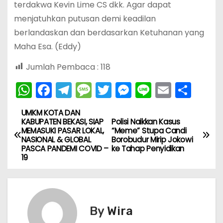
terdakwa Kevin Lime CS dkk. Agar dapat
menjatuhkan putusan demi keadilan
berlandaskan dan berdasarkan Ketuhanan yang
Maha Esa. (Eddy)
Jumlah Pembaca :
118
W
F
T
M
T
M
Li
E
S
h
a
el
e
w
e
n
m
h
UMKM KOTA DAN
N
a
c
e
s
itt
s
e
ai
ar
KABUPATEN BEKASI, SIAP
Polisi Naikkan Kasus
MEMASUKI PASAR LOKAL,
“Meme” Stupa Candi
ts
e
gr
s
er
s
l
e
a
NASIONAL & GLOBAL
Borobudur Mirip Jokowi
A
b
a
a
e
PASCA PANDEMI COVID –
ke Tahap Penyidikan
v
19
p
o
m
g
n
i
p
o
e
g
k
er
g
By
Wira
a