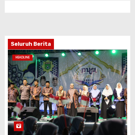
MTQN Ke-23 Kecamatan Simpang Empat:
Ikhtiar Membangun Generasi Qur’ani
Agu 6, 2026
Pimred
EKONOMI
HEADLINE
HUKUM
JURNAL JAKARTA
JURNAL NUSANTARA
NASIONAL
POLRI
PRESTASI
SOSIAL