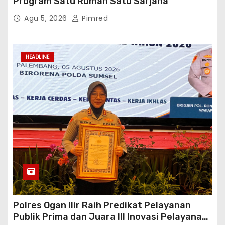
Polres Ogan Ilir Raih Predikat Pelayanan
Publik Prima dan Juara III Inovasi Pelayanan
Publik Tingkat Polda Sumsel
Agu 5, 2026
Pimred
Proudly powered by WordPress
|
Theme: Newses by
Themeansar
.
BOX Redaksi
PEDOMAN CYBER
Kode Etik