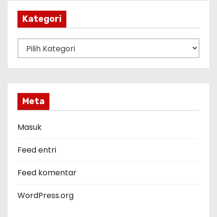
i
p
Kategori
K
a
t
e
g
Meta
o
r
Masuk
i
Feed entri
Feed komentar
WordPress.org