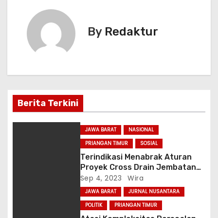
p
o
m
g
n
i
p
o
e
g
By
Redaktur
k
er
g
a
s
i
Berita Terkini
p
JAWA BARAT
NASIONAL
o
PRIANGAN TIMUR
SOSIAL
Terindikasi Menabrak Aturan
s
Proyek Cross Drain Jembatan
Cidadap Berpotensi Tidak layak
Sep 4, 2023
Wira
Uji Teknik dan Kelayakan
JAWA BARAT
JURNAL NUSANTARA
Pembiayaan
POLITIK
PRIANGAN TIMUR