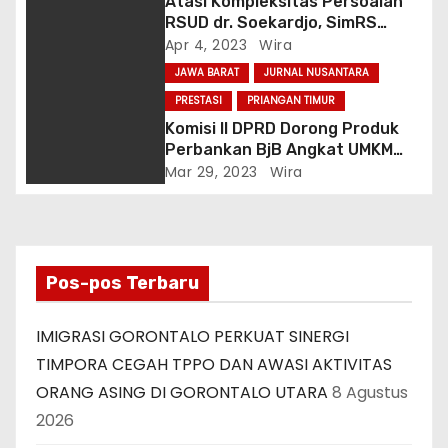
Atasi Kompleksitas Persoalan
RSUD dr. Soekardjo, SimRS
menjadi pintu masuk
Apr 4, 2023
Wira
pembenahan manajemen
JAWA BARAT
JURNAL NUSANTARA
PRESTASI
PRIANGAN TIMUR
Komisi II DPRD Dorong Produk
Perbankan BjB Angkat UMKM
dan Bantu Peningkatan
Mar 29, 2023
Wira
Kualitas BPRS Al Madinah
Pos-pos Terbaru
IMIGRASI GORONTALO PERKUAT SINERGI
TIMPORA CEGAH TPPO DAN AWASI AKTIVITAS
ORANG ASING DI GORONTALO UTARA
8 Agustus
2026