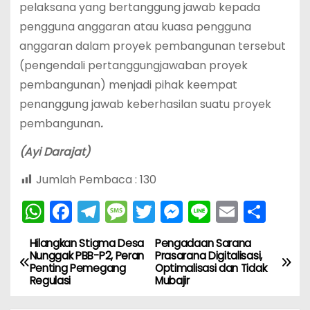
pelaksana yang bertanggung jawab kepada
pengguna anggaran atau kuasa pengguna
anggaran dalam proyek pembangunan tersebut
(pengendali pertanggungjawaban proyek
pembangunan) menjadi pihak keempat
penanggung jawab keberhasilan suatu proyek
pembangunan
.
(Ayi Darajat)
Jumlah Pembaca :
130
W
F
T
M
T
M
Li
E
S
h
a
el
e
w
e
n
m
h
Hilangkan Stigma Desa
Pengadaan Sarana
N
a
c
e
s
itt
s
e
ai
ar
Nunggak PBB-P2, Peran
Prasarana Digitalisasi,
Penting Pemegang
Optimalisasi dan Tidak
ts
e
gr
s
er
s
l
e
a
Regulasi
Mubajir
A
b
a
a
e
v