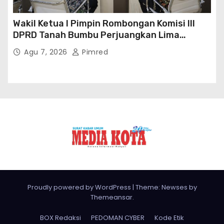
Wakil Ketua I Pimpin Rombongan Komisi III
DPRD Tanah Bumbu Perjuangkan Lima
Infrastruktur Strategis
Agu 7, 2026
Pimred
Proudly powered by WordPress
|
Theme: Newses by
Themeansar
.
BOX Redaksi
PEDOMAN CYBER
Kode Etik