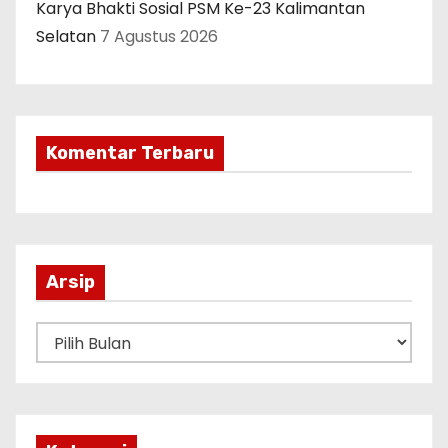
Karya Bhakti Sosial PSM Ke-23 Kalimantan
Selatan
7 Agustus 2026
Komentar Terbaru
Arsip
A
r
s
i
p