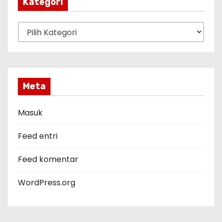
Kategori
K
a
t
e
g
Meta
o
r
Masuk
i
Feed entri
Feed komentar
WordPress.org