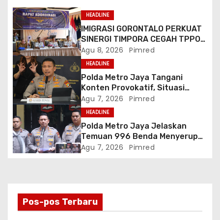
o
HEADLINE
IMIGRASI GORONTALO PERKUAT
s
SINERGI TIMPORA CEGAH TPPO
DAN AWASI AKTIVITAS ORANG
Agu 8, 2026
Pimred
ASING DI GORONTALO UTARA
HEADLINE
Polda Metro Jaya Tangani
Konten Provokatif, Situasi
Jakarta Tetap Kondusif
Agu 7, 2026
Pimred
HEADLINE
Polda Metro Jaya Jelaskan
Temuan 996 Benda Menyerupai
Senjata di Yayasan Jaksel
Agu 7, 2026
Pimred
Pos-pos Terbaru