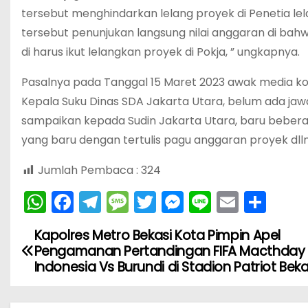
tersebut menghindarkan lelang proyek di Penetia le
tersebut penunjukan langsung nilai anggaran di bahwa
di harus ikut lelangkan proyek di Pokja, ” ungkapnya.
Pasalnya pada Tanggal 15 Maret 2023 awak media kota
Kepala Suku Dinas SDA Jakarta Utara, belum ada jawab
sampaikan kepada Sudin Jakarta Utara, baru bebera
yang baru dengan tertulis pagu anggaran proyek dll
Jumlah Pembaca :
324
W
F
T
M
T
M
Li
E
S
h
a
el
e
w
e
n
m
h
Kapolres Metro Bekasi Kota Pimpin Apel
N
a
c
e
s
itt
s
e
ai
ar
Pengamanan Pertandingan FIFA Macthday
ts
e
gr
s
er
s
l
e
a
Indonesia Vs Burundi di Stadion Patriot Beka
A
b
a
a
e
v