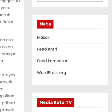
langgar UU
a
yaitu
t
aerah
e
r Barat
g
Meta
o
r
Masuk
n nilai
i
kasikan
Feed entri
i bangun
Feed komentar
ga
WordPress.org
a proyek
 proyek
am
mpulkan
Media Kota TV
 pribadi
 proyek