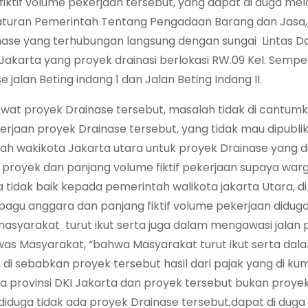
iktif volume pekerjaan tersebut, yang dapat di duga me
raturan Pemerintah Tentang Pengadaan Barang dan Jasa, 
ase yang terhubungan langsung dengan sungai Lintas D
Jakarta yang proyek drainasi berlokasi RW.09 Kel. Sempe
 jalan Beting indang 1 dan Jalan Beting Indang II.
wat proyek Drainase tersebut, masalah tidak di cantumka
erjaan proyek Drainase tersebut, yang tidak mau dipubli
h wakikota Jakarta utara untuk proyek Drainase yang d
ran proyek dan panjang volume fiktif pekerjaan supaya war
tidak baik kepada pemerintah walikota jakarta Utara, di
pagu anggara dan panjang fiktif volume pekerjaan didug
 masyarakat turut ikut serta juga dalam mengawasi jalan
was Masyarakat, “bahwa Masyarakat turut ikut serta dal
i sebabkan proyek tersebut hasil dari pajak yang di ku
a provinsi DKI Jakarta dan proyek tersebut bukan proyek
diduga tidak ada proyek Drainase tersebut,dapat di duga