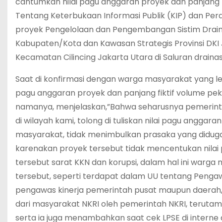
cantumkan nilai pagu anggaran proyek dan panjang f
Tentang Keterbukaan Informasi Publik (KIP) dan Pe
proyek Pengelolaan dan Pengembangan Sistim Drain
Kabupaten/Kota dan Kawasan Strategis Provinsi DKI 
Kecamatan Cilincing Jakarta Utara di Saluran drainase
Saat di konfirmasi dengan warga masyarakat yang le
pagu anggaran proyek dan panjang fiktif volume pek
namanya, menjelaskan,”Bahwa seharusnya pemerinta
di wilayah kami, tolong di tuliskan nilai pagu angga
masyarakat, tidak menimbulkan prasaka yang diduga 
karenakan proyek tersebut tidak mencentukan nilai 
tersebut sarat KKN dan korupsi, dalam hal ini warga
tersebut, seperti terdapat dalam UU tentang Penga
pengawas kinerja pemerintah pusat maupun daerah, d
dari masyarakat NKRI oleh pemerintah NKRI, terutam
serta ia juga menambahkan saat cek LPSE di interne 