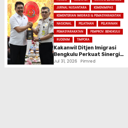
JURNAL NUSANTARA
KEMENIMIPAS
KEMENTERIAN IMIGRASI & PEMASYARAKATAN
NASIONAL
PELATIHAN
PELAYANAN
PEMASYARAKATAN
PEMPROV. BENGKULU
RUDENIM
TIMPORA
Kakanwil Ditjen Imigrasi
Bengkulu Perkuat Sinergi
Penegakan Hukum Melalui
Jul 31, 2026
Pimred
Audiensi dengan Kajati
Bengkulu.