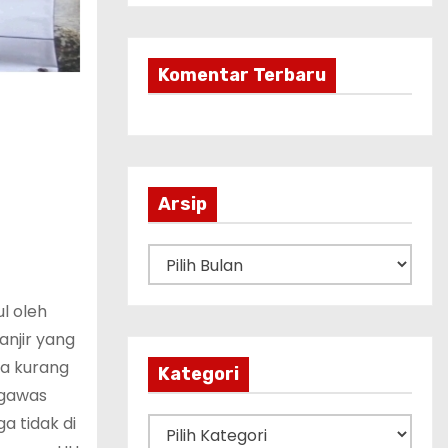
Komentar Terbaru
Arsip
A
r
l oleh
s
njir yang
i
ga kurang
p
Kategori
ngawas
a tidak di
K