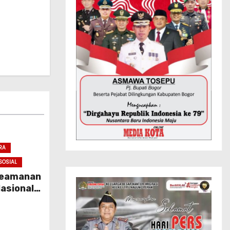
RA
SOSIAL
 Keamanan
asional