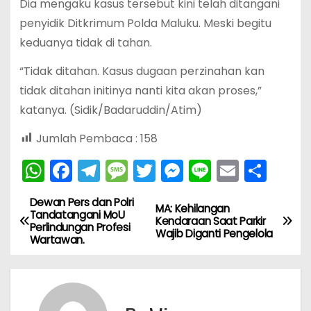
Dia mengaku kasus tersebut kini telah ditangani
penyidik Ditkrimum Polda Maluku. Meski begitu
keduanya tidak di tahan.
“Tidak ditahan. Kasus dugaan perzinahan kan
tidak ditahan initinya nanti kita akan proses,”
katanya. (Sidik/Badaruddin/Atim)
Jumlah Pembaca :
158
W
F
T
M
T
M
Li
E
S
h
a
el
e
w
e
n
m
h
Dewan Pers dan Polri
N
a
c
e
s
itt
s
e
ai
ar
MA: Kehilangan
Tandatangani MoU
Kendaraan Saat Parkir
Perlindungan Profesi
ts
e
gr
s
er
s
l
e
a
Wajib Diganti Pengelola
Wartawan.
A
b
a
a
e
v
p
o
m
g
n
i
p
o
e
g