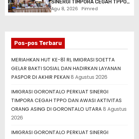
SINERGI TIMPORA CEGAH TPPO
DAN AWASI AKTIVITAS ORANG
Agu 8, 2026
Pimred
ASING DI GORONTALO UTARA
Pos-pos Terbaru
MERIAHKAN HUT KE-81 RI, IMIGRASI SOETTA
GELAR BAKTI SOSIAL DAN HADIRKAN LAYANAN
PASPOR DI AKHIR PEKAN
8 Agustus 2026
IMIGRASI GORONTALO PERKUAT SINERGI
TIMPORA CEGAH TPPO DAN AWASI AKTIVITAS
ORANG ASING DI GORONTALO UTARA
8 Agustus
2026
IMIGRASI GORONTALO PERKUAT SINERGI