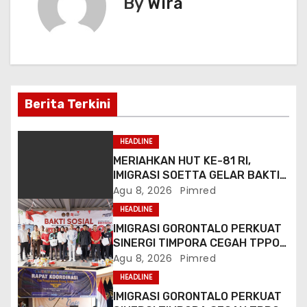
By
Wira
k
er
g
a
s
i
Berita Terkini
p
HEADLINE
o
MERIAHKAN HUT KE-81 RI,
IMIGRASI SOETTA GELAR BAKTI
s
SOSIAL DAN HADIRKAN LAYANAN
Agu 8, 2026
Pimred
PASPOR DI AKHIR PEKAN
HEADLINE
IMIGRASI GORONTALO PERKUAT
SINERGI TIMPORA CEGAH TPPO
DAN AWASI AKTIVITAS ORANG
Agu 8, 2026
Pimred
ASING DI GORONTALO UTARA
HEADLINE
IMIGRASI GORONTALO PERKUAT