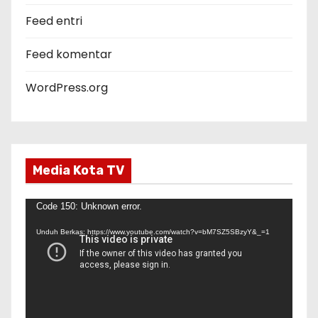
i
Feed entri
Feed komentar
WordPress.org
Media Kota TV
P
Code 150: Unknown error.
e
Unduh Berkas: https://www.youtube.com/watch?v=bM7SZ5SBzyY&_=1
m
u
t
a