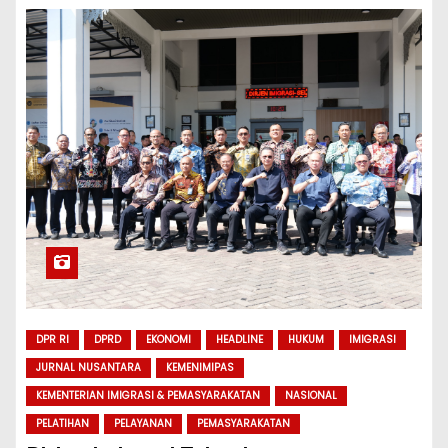
DPR RI
DPRD
EKONOMI
HEADLINE
HUKUM
IMIGRASI
JURNAL NUSANTARA
KEMENIMIPAS
KEMENTERIAN IMIGRASI & PEMASYARAKATAN
NASIONAL
PELATIHAN
PELAYANAN
PEMASYARAKATAN