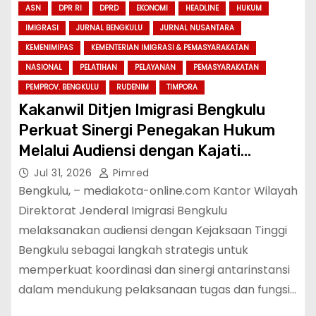
ASN
DPR RI
DPRD
EKONOMI
HEADLINE
HUKUM
IMIGRASI
JURNAL BENGKULU
JURNAL NUSANTARA
KEMENIMIPAS
KEMENTERIAN IMIGRASI & PEMASYARAKATAN
NASIONAL
PELATIHAN
PELAYANAN
PEMASYARAKATAN
PEMPROV. BENGKULU
RUDENIM
TIMPORA
Kakanwil Ditjen Imigrasi Bengkulu
Perkuat Sinergi Penegakan Hukum
Melalui Audiensi dengan Kajati
Bengkulu.
Jul 31, 2026
Pimred
Bengkulu, – mediakota-online.com Kantor Wilayah
Direktorat Jenderal Imigrasi Bengkulu
melaksanakan audiensi dengan Kejaksaan Tinggi
Bengkulu sebagai langkah strategis untuk
memperkuat koordinasi dan sinergi antarinstansi
dalam mendukung pelaksanaan tugas dan fungsi…