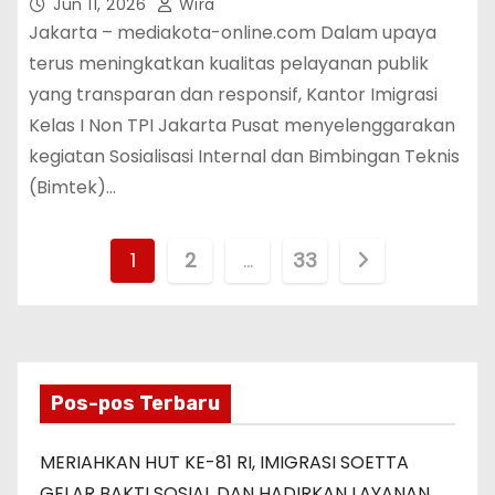
“Lapor Si Mayor”
Jun 11, 2026
Wira
Jakarta – mediakota-online.com Dalam upaya
terus meningkatkan kualitas pelayanan publik
yang transparan dan responsif, Kantor Imigrasi
Kelas I Non TPI Jakarta Pusat menyelenggarakan
kegiatan Sosialisasi Internal dan Bimbingan Teknis
(Bimtek)…
P
1
2
…
33
a
g
i
Pos-pos Terbaru
n
MERIAHKAN HUT KE-81 RI, IMIGRASI SOETTA
a
GELAR BAKTI SOSIAL DAN HADIRKAN LAYANAN