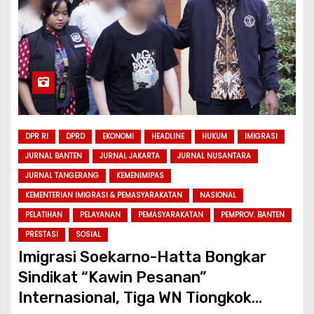
DPR RI
DPRD
EKONOMI
HEADLINE
HUKUM
IMIGRASI
JURNAL BANTEN
JURNAL JAKARTA
JURNAL NUSANTARA
JURNAL TANGERANG
KEMENIMIPAS
KEMENTERIAN IMIGRASI & PEMASYARAKATAN
NASIONAL
PELATIHAN
PELAYANAN
PEMASYARAKATAN
PEMPROV. BANTEN
PRESTASI
SOSIAL
Imigrasi Soekarno-Hatta Bongkar
Sindikat “Kawin Pesanan”
Internasional, Tiga WN Tiongkok