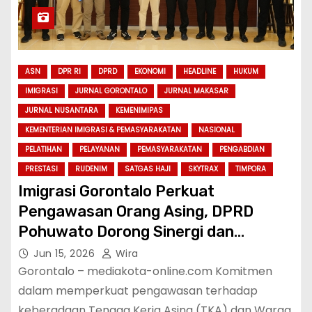
ASN
DPR RI
DPRD
EKONOMI
HEADLINE
HUKUM
IMIGRASI
JURNAL GORONTALO
JURNAL MAKASAR
JURNAL NUSANTARA
KEMENIMIPAS
KEMENTERIAN IMIGRASI & PEMASYARAKATAN
NASIONAL
PELATIHAN
PELAYANAN
PEMASYARAKATAN
PENGABDIAN
PRESTASI
RUDENIM
SATGAS HAJI
SKYTRAX
TIMPORA
Imigrasi Gorontalo Perkuat
Pengawasan Orang Asing, DPRD
Pohuwato Dorong Sinergi dan
Optimalisasi APOA
Jun 15, 2026
Wira
Gorontalo – mediakota-online.com Komitmen
dalam memperkuat pengawasan terhadap
keberadaan Tenaga Kerja Asing (TKA) dan Warga