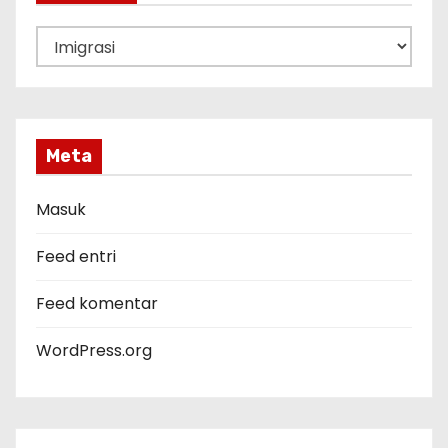
K
a
t
e
g
Meta
o
r
Masuk
i
Feed entri
Feed komentar
WordPress.org