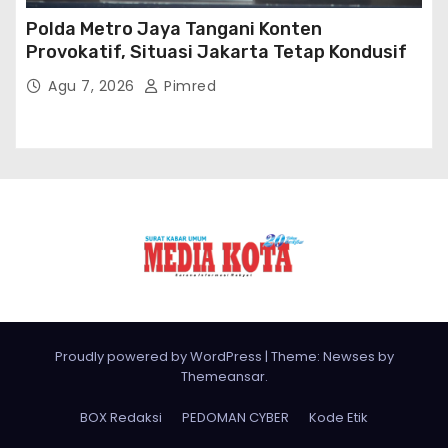
Polda Metro Jaya Tangani Konten
Provokatif, Situasi Jakarta Tetap Kondusif
Agu 7, 2026
Pimred
Proudly powered by WordPress
|
Theme: Newses by
Themeansar
.
BOX Redaksi
PEDOMAN CYBER
Kode Etik