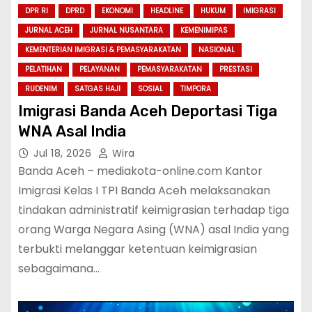
DPR RI
DPRD
EKONOMI
HEADLINE
HUKUM
IMIGRASI
JURNAL ACEH
JURNAL NUSANTARA
KEMENIMIPAS
KEMENTERIAN IMIGRASI & PEMASYARAKATAN
NASIONAL
PELATIHAN
PELAYANAN
PEMASYARAKATAN
PRESTASI
RUDENIM
SATGAS HAJI
SOSIAL
TIMPORA
Imigrasi Banda Aceh Deportasi Tiga
WNA Asal India
Jul 18, 2026
Wira
Banda Aceh – mediakota-online.com Kantor
Imigrasi Kelas I TPI Banda Aceh melaksanakan
tindakan administratif keimigrasian terhadap tiga
orang Warga Negara Asing (WNA) asal India yang
terbukti melanggar ketentuan keimigrasian
sebagaimana…