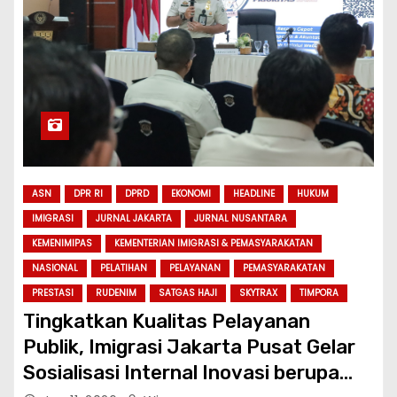
ASN
DPR RI
DPRD
EKONOMI
HEADLINE
HUKUM
IMIGRASI
JURNAL JAKARTA
JURNAL NUSANTARA
KEMENIMIPAS
KEMENTERIAN IMIGRASI & PEMASYARAKATAN
NASIONAL
PELATIHAN
PELAYANAN
PEMASYARAKATAN
PRESTASI
RUDENIM
SATGAS HAJI
SKYTRAX
TIMPORA
Tingkatkan Kualitas Pelayanan
Publik, Imigrasi Jakarta Pusat Gelar
Sosialisasi Internal Inovasi berupa