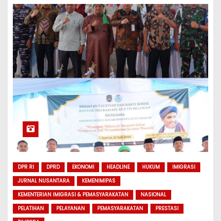
DPR RI
DPRD
EKONOMI
HEADLINE
HUKUM
IMIGRASI
JURNAL NUSANTARA
KEMENIMIPAS
KEMENTERIAN IMIGRASI & PEMASYARAKATAN
NASIONAL
PELATIHAN
PELAYANAN
PEMASYARAKATAN
PRESTASI