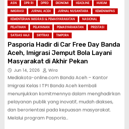
ASN
DPR RI
DPRD
EKONOMI
HEADLINE
HUKUM
IMIGRASI
JURNAL ACEH
JURNAL NUSANTARA
KEMENIMIPAS
KEMENTERIAN IMIGRASI & PEMASYARAKATAN
NASIONAL
PELATIHAN
PELAYANAN
PEMASYARAKATAN
PRESTASI
SATGAS HAJI
SKYTRAX
TIMPORA
Pasporia Hadir di Car Free Day Banda
Aceh, Imigrasi Jemput Bola Layani
Masyarakat di Akhir Pekan
Jun 14, 2026
Wira
Mediakota-online.com Banda Aceh – Kantor
Imigrasi Kelas I TPI Banda Aceh kembali
menunjukkan komitmennya dalam menghadirkan
pelayanan publik yang inovatif, mudah diakses,
dan berorientasi pada kepuasan masyarakat.
Melalui program Pasporia…