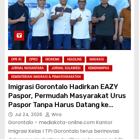
DPR RI
DPRD
EKONOMI
HEADLINE
IMIGRASI
JURNAL NUSANTARA
JURNAL SULAWESI
KEMENIMIPAS
KEMENTERIAN IMIGRASI & PEMASYARAKATAN
Imigrasi Gorontalo Hadirkan EAZY
Paspor, Permudah Masyarakat Urus
Paspor Tanpa Harus Datang ke
Kantor Imigrasi
Jul 24, 2026
Wira
Gorontalo – mediakota-online.com Kantor
Imigrasi Kelas I TPI Gorontalo terus berinovasi