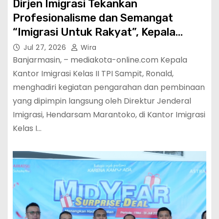
Dirjen Imigrasi Tekankan
Profesionalisme dan Semangat
“Imigrasi Untuk Rakyat”, Kepala
Kantor Imigrasi Sampit Siap
Jul 27, 2026
Wira
Tingkatkan Pelayanan Publik
Banjarmasin, – mediakota-online.com Kepala
Kantor Imigrasi Kelas II TPI Sampit, Ronald,
menghadiri kegiatan pengarahan dan pembinaan
yang dipimpin langsung oleh Direktur Jenderal
Imigrasi, Hendarsam Marantoko, di Kantor Imigrasi
Kelas I…