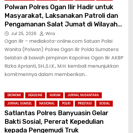
Polwan Polres Ogan Ilir Hadir untuk
Masyarakat, Laksanakan Patroli dan
Pengamanan Salat Jumat di Wilayah
Indralaya
Jul 25, 2026
Wira
Ogan Ilir – mediakota-online.com Satuan Polisi
Wanita (Polwan) Polres Ogan Ilir Polda Sumatera
Selatan di bawah pimpinan Kapolres Ogan Ilir AKBP
Rizka Aprianti, SH.,S.I.K., M.H. kembali menunjukkan
komitmennya dalam memberikan…
EKONOMI
HEADLINE
HUKUM
JURNAL NUSANTARA
JURNAL SUMSEL
NASIONAL
POLRI
PRESTASI
SOSIAL
Satlantas Polres Banyuasin Gelar
Bakti Sosial, Pererat Kepedulian
kepada Pengemudi Truk