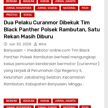
EKONOMI
HEADLINE
HUKUM
JURNAL JAKARTA
JURNAL NUSANTARA
JURNAL SUMSEL
NASIONAL
POLRI
PRESTASI
SOSIAL
Dua Pelaku Curanmor Dibekuk Tim
Black Panther Polsek Rambutan, Satu
Rekan Masih Diburu
Jun 30, 2026
Wira
Banyuasin – mediakota-online.com Tim Black
Panther Polsek Rambutan berhasil mengungkap
kasus pencurian kendaraan bermotor (curanmor)
yang terjadi di Perumahan Opi Regency II,
Kelurahan Jakabaring Selatan, Kecamatan
Rambutan, Kabupaten Banyuasin, Minggu…
EKONOMI
HEADLINE
HUKUM
JURNAL JAKARTA
JURNAL NUSANTARA
JURNAL SUMSEL
NASIONAL
POLRI