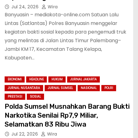
Jul 24, 2026
Wira
Banyuasin – mediakota-online.com Satuan Lalu
Lintas (Satlantas) Polres Banyuasin menggelar
kegiatan bakti sosial kepada para pengemudi truk
yang melintas di Jalan Lintas Timur Palembang–
Jambi KM 17, Kecamatan Talang Kelapa,
Kabupaten…
EKONOMI
HEADLINE
HUKUM
JURNAL JAKARTA
JURNAL NUSANTARA
JURNAL SUMSEL
NASIONAL
POLRI
PRESTASI
SOSIAL
Polda Sumsel Musnahkan Barang Bukti
Narkotika Senilai Rp7,9 Miliar,
Selamatkan 83 Ribu Jiwa
Jul 22, 2026
Wira