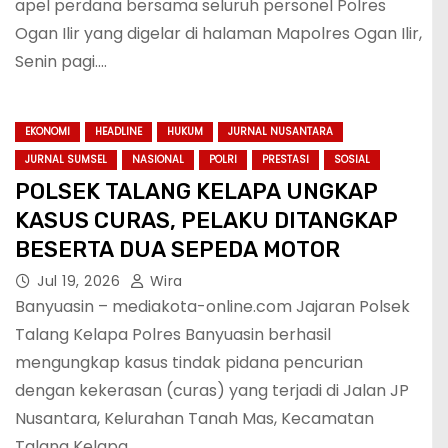
apel perdana bersama seluruh personel Polres
Ogan Ilir yang digelar di halaman Mapolres Ogan Ilir,
Senin pagi.…
EKONOMI
HEADLINE
HUKUM
JURNAL NUSANTARA
JURNAL SUMSEL
NASIONAL
POLRI
PRESTASI
SOSIAL
POLSEK TALANG KELAPA UNGKAP
KASUS CURAS, PELAKU DITANGKAP
BESERTA DUA SEPEDA MOTOR
Jul 19, 2026
Wira
Banyuasin – mediakota-online.com Jajaran Polsek
Talang Kelapa Polres Banyuasin berhasil
mengungkap kasus tindak pidana pencurian
dengan kekerasan (curas) yang terjadi di Jalan JP
Nusantara, Kelurahan Tanah Mas, Kecamatan
Talang Kelapa,…