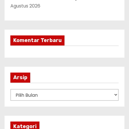
Agustus 2026
Komentar Terbaru
Arsip
A
r
s
i
p
Kategori