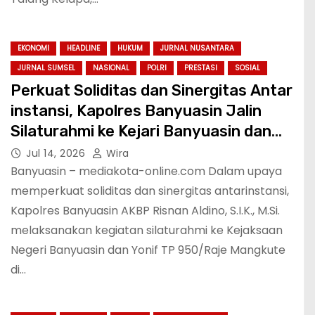
EKONOMI
HEADLINE
HUKUM
JURNAL NUSANTARA
JURNAL SUMSEL
NASIONAL
POLRI
PRESTASI
SOSIAL
Perkuat Soliditas dan Sinergitas Antar
instansi, Kapolres Banyuasin Jalin
Silaturahmi ke Kejari Banyuasin dan
Yonif TP 950/Raje Mangkute
Jul 14, 2026
Wira
Banyuasin – mediakota-online.com Dalam upaya
memperkuat soliditas dan sinergitas antarinstansi,
Kapolres Banyuasin AKBP Risnan Aldino, S.I.K., M.Si.
melaksanakan kegiatan silaturahmi ke Kejaksaan
Negeri Banyuasin dan Yonif TP 950/Raje Mangkute
di…