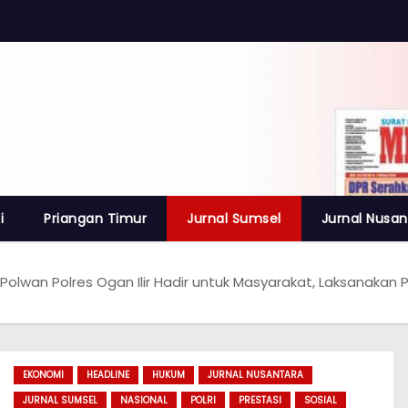
i
Priangan Timur
Jurnal Sumsel
Jurnal Nusan
Polwan Polres Ogan Ilir Hadir untuk Masyarakat, Laksanakan
EKONOMI
HEADLINE
HUKUM
JURNAL NUSANTARA
JURNAL SUMSEL
NASIONAL
POLRI
PRESTASI
SOSIAL