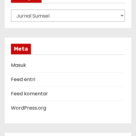
K
a
t
e
g
Meta
o
r
Masuk
i
Feed entri
Feed komentar
WordPress.org