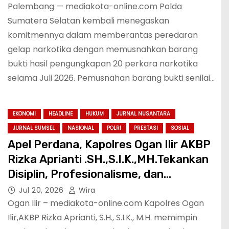
Palembang — mediakota-online.com Polda
Sumatera Selatan kembali menegaskan
komitmennya dalam memberantas peredaran
gelap narkotika dengan memusnahkan barang
bukti hasil pengungkapan 20 perkara narkotika
selama Juli 2026. Pemusnahan barang bukti senilai…
EKONOMI
HEADLINE
HUKUM
JURNAL NUSANTARA
JURNAL SUMSEL
NASIONAL
POLRI
PRESTASI
SOSIAL
Apel Perdana, Kapolres Ogan Ilir AKBP
Rizka Aprianti .SH.,S.I.K.,MH.Tekankan
Disiplin, Profesionalisme, dan
Pelayanan Prima
Jul 20, 2026
Wira
Ogan Ilir – mediakota-online.com Kapolres Ogan
Ilir,AKBP Rizka Aprianti, S.H., S.I.K., M.H. memimpin