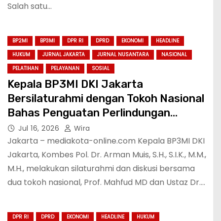
Salah satu…
BP2MI
BP3MI
DPR RI
DPRD
EKONOMI
HEADLINE
HUKUM
JURNAL JAKARTA
JURNAL NUSANTARA
NASIONAL
PELATIHAN
PELAYANAN
SOSIAL
Kepala BP3MI DKI Jakarta
Bersilaturahmi dengan Tokoh Nasional
Bahas Penguatan Perlindungan
Pekerja Migran Indonesia
Jul 16, 2026
Wira
Jakarta – mediakota-online.com Kepala BP3MI DKI
Jakarta, Kombes Pol. Dr. Arman Muis, S.H., S.I.K., M.M.,
M.H., melakukan silaturahmi dan diskusi bersama
dua tokoh nasional, Prof. Mahfud MD dan Ustaz Dr.…
DPR RI
DPRD
EKONOMI
HEADLINE
HUKUM