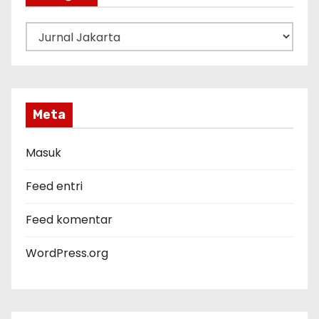
K
a
t
e
g
Meta
o
r
Masuk
i
Feed entri
Feed komentar
WordPress.org