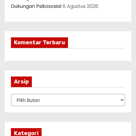
Dukungan Psikososial
6 Agustus 2026
Komentar Terbaru
Arsip
A
r
s
i
p
Kategori