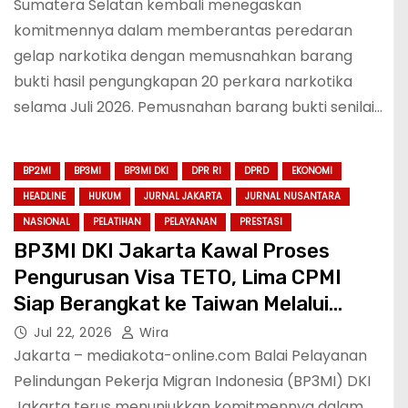
Sumatera Selatan kembali menegaskan
komitmennya dalam memberantas peredaran
gelap narkotika dengan memusnahkan barang
bukti hasil pengungkapan 20 perkara narkotika
selama Juli 2026. Pemusnahan barang bukti senilai…
BP2MI
BP3MI
BP3MI DKI
DPR RI
DPRD
EKONOMI
HEADLINE
HUKUM
JURNAL JAKARTA
JURNAL NUSANTARA
NASIONAL
PELATIHAN
PELAYANAN
PRESTASI
BP3MI DKI Jakarta Kawal Proses
Pengurusan Visa TETO, Lima CPMI
Siap Berangkat ke Taiwan Melalui
Skema SP2T
Jul 22, 2026
Wira
Jakarta – mediakota-online.com Balai Pelayanan
Pelindungan Pekerja Migran Indonesia (BP3MI) DKI
Jakarta terus menunjukkan komitmennya dalam