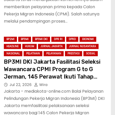
memberikan pelayanan prima kepada Calon
Pekerja Migran Indonesia (CPMI). Salah satunya
melalui pendampingan proses…
BP2MI
BP3MI
BP3MI DKI
DPR RI
DPRD
EKONOMI
HEADLINE
HUKUM
JURNAL JAKARTA
JURNAL NUSANTARA
NASIONAL
PELATIHAN
PELAYANAN
PRESTASI
SOSIAL
BP3MI DKI Jakarta Fasilitasi Seleksi
Wawancara CPMI Program G to G
Jerman, 145 Perawat Ikuti Tahap
Penentuan
Jul 22, 2026
Wira
Jakarta – mediakota-online.com Balai Pelayanan
Pelindungan Pekerja Migran Indonesia (BP3MI) DKI
Jakarta memfasilitasi pelaksanaan seleksi
wawancara bagi 145 Calon Pekerja Migran