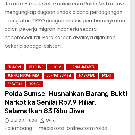
Jakarta – mediakota-online.com Polda Metro Jaya
mengungkap dugaan tindak pidana perdagangan
orang atau TPPO dengan modus pemberangkatan
calon pekerja migran Indonesia secara
nonprocedural. Para korban awalnya dijanjikan
bekerja sebagai asisten…
EKONOMI
HEADLINE
HUKUM
JURNAL JAKARTA
JURNAL NUSANTARA
JURNAL SUMSEL
NASIONAL
POLRI
PRESTASI
SOSIAL
Polda Sumsel Musnahkan Barang Bukti
Narkotika Senilai Rp7,9 Miliar,
Selamatkan 83 Ribu Jiwa
Jul 22, 2026
Wira
Palembang — mediakota-online.com Polda