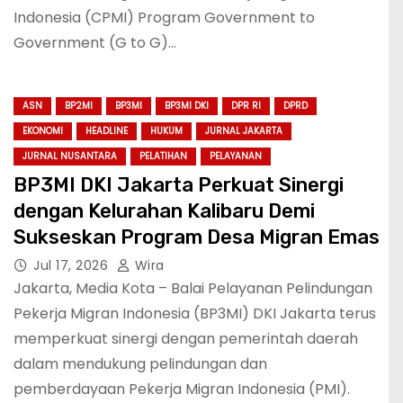
Indonesia (CPMI) Program Government to
Government (G to G)…
ASN
BP2MI
BP3MI
BP3MI DKI
DPR RI
DPRD
EKONOMI
HEADLINE
HUKUM
JURNAL JAKARTA
JURNAL NUSANTARA
PELATIHAN
PELAYANAN
BP3MI DKI Jakarta Perkuat Sinergi
dengan Kelurahan Kalibaru Demi
Sukseskan Program Desa Migran Emas
Jul 17, 2026
Wira
Jakarta, Media Kota – Balai Pelayanan Pelindungan
Pekerja Migran Indonesia (BP3MI) DKI Jakarta terus
memperkuat sinergi dengan pemerintah daerah
dalam mendukung pelindungan dan
pemberdayaan Pekerja Migran Indonesia (PMI).