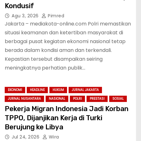
Kondusif
Agu 3, 2026
Pimred
Jakarta – mediakota-online.com Polri memastikan
situasi keamanan dan ketertiban masyarakat di
berbagai pusat kegiatan ekonomi nasional tetap
berada dalam kondisi aman dan terkendali.
Kepastian tersebut disampaikan seiring
meningkatnya perhatian publik…
EKONOMI
HEADLINE
HUKUM
JURNAL JAKARTA
JURNAL NUSANTARA
NASIONAL
POLRI
PRESTASI
SOSIAL
Pekerja Migran Indonesia Jadi Korban
TPPO, Dijanjikan Kerja di Turki
Berujung ke Libya
Jul 24, 2026
Wira