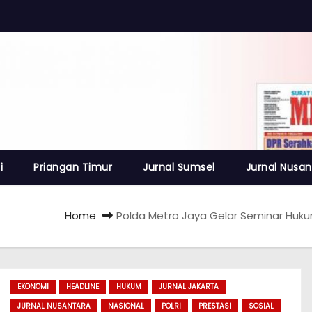
i
Priangan Timur
Jurnal Sumsel
Jurnal Nusan
Home
Polda Metro Jaya Gelar Seminar Huku
EKONOMI
HEADLINE
HUKUM
JURNAL JAKARTA
JURNAL NUSANTARA
NASIONAL
POLRI
PRESTASI
SOSIAL