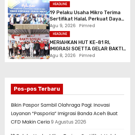
Buat CFD Makin Ceria
HEADLINE
19 Pelaku Usaha Mikro Terima
Sertifikat Halal, Perkuat Daya
Saing Produk Lokal
Agu 9, 2026
Pimred
HEADLINE
MERIAHKAN HUT KE-81 RI,
IMIGRASI SOETTA GELAR BAKTI
SOSIAL DAN HADIRKAN LAYANAN
Agu 8, 2026
Pimred
PASPOR DI AKHIR PEKAN
Pos-pos Terbaru
Bikin Paspor Sambil Olahraga Pagi: Inovasi
Layanan “Pasporia” Imigrasi Banda Aceh Buat
CFD Makin Ceria
9 Agustus 2026