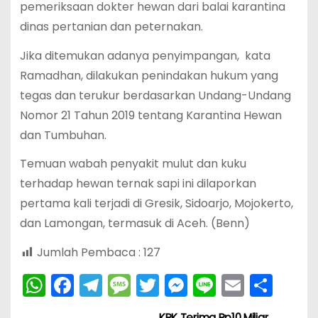
pemeriksaan dokter hewan dari balai karantina
dinas pertanian dan peternakan.
Jika ditemukan adanya penyimpangan, kata
Ramadhan, dilakukan penindakan hukum yang
tegas dan terukur berdasarkan Undang-Undang
Nomor 21 Tahun 2019 tentang Karantina Hewan
dan Tumbuhan.
Temuan wabah penyakit mulut dan kuku
terhadap hewan ternak sapi ini dilaporkan
pertama kali terjadi di Gresik, Sidoarjo, Mojokerto,
dan Lamongan, termasuk di Aceh. (Benn)
Jumlah Pembaca :
127
W
F
T
M
T
M
Li
E
S
h
a
el
e
w
e
n
m
h
KPK Terima Rp10 Miliar