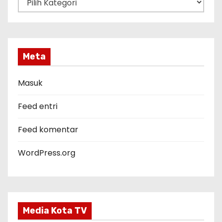
a
t
e
g
Meta
o
r
Masuk
i
Feed entri
Feed komentar
WordPress.org
Media Kota TV