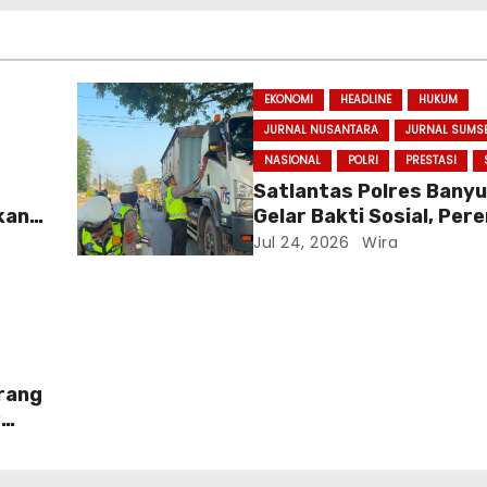
EKONOMI
HEADLINE
HUKUM
JURNAL NUSANTARA
JURNAL SUMS
NASIONAL
POLRI
PRESTASI
r
Satlantas Polres Banyu
kan
Gelar Bakti Sosial, Per
at
Kepedulian kepada Pen
Jul 24, 2026
Wira
Truk
rang
9
iwa