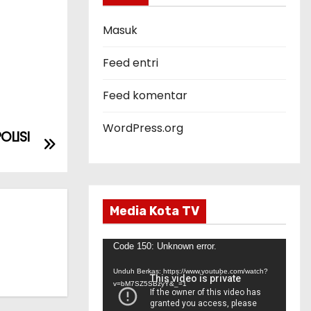
o
r
Masuk
i
Feed entri
Feed komentar
WordPress.org
LISI
Media Kota TV
P
Code 150: Unknown error.
e
Unduh Berkas: https://www.youtube.com/watch?
m
v=bM7SZ5SBzyY&_=1
u