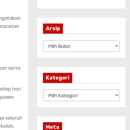
engatakan
kemacetan
Arsip
A
r
s
man serta
i
p
Kategori
tiap hari
K
yuasin
a
t
e
ap seluruh
g
kolah,
Meta