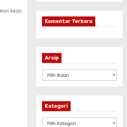
akan kerja
Komentar Terbaru
Arsip
A
r
s
i
p
Kategori
K