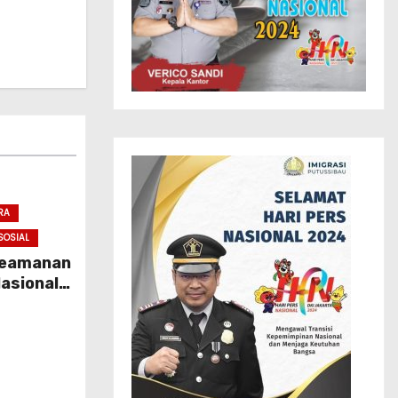
RA
SOSIAL
 Keamanan
asional