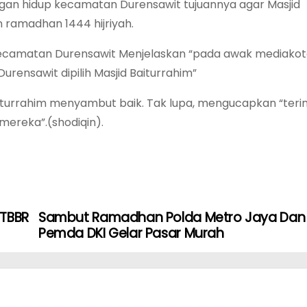
ungan hidup kecamatan Durensawit tujuannya agar Masjid
ramadhan 1444 hijriyah.
p kecamatan Durensawit Menjelaskan “pada awak mediako
urensawit dipilih Masjid Baiturrahim”
aiturrahim menyambut baik. Tak lupa, mengucapkan “teri
mereka”.(shodiqin).
 TBBR
Sambut Ramadhan Polda Metro Jaya Dan
Pemda DKI Gelar Pasar Murah