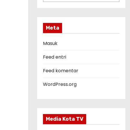
a
t
e
g
Meta
o
r
Masuk
i
Feed entri
Feed komentar
WordPress.org
Media Kota TV