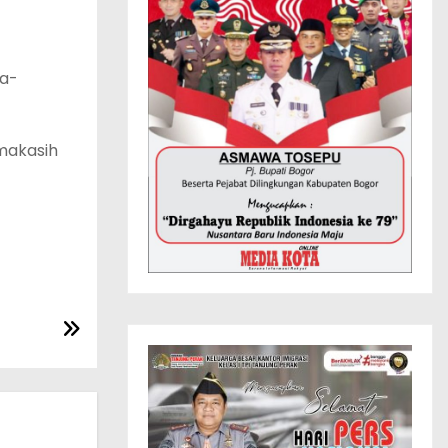
ta-
makasih