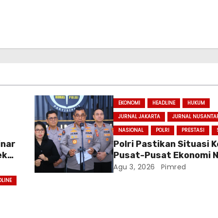
EKONOMI
HEADLINE
HUKUM
JURNAL JAKARTA
JURNAL NUSANTA
NASIONAL
POLRI
PRESTASI
inar
Polri Pastikan Situasi
ek
Pusat-Pusat Ekonomi N
Baru
Tetap Kondusif
Agu 3, 2026
Pimred
DLINE