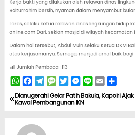
Kerja bakti yang dilakukan oleh relawan dinas lingk
Baiturrahim bersih, nyaman dalam menyambut bulan 
Laras, selaku ketua relawan dinas lingkungan hidu
online.com Dari, sekian masjid di wilayah kecamatan D
Dalam hal tersebut, Abdul Muin selaku Ketua DKM B
atas kerjasamanya. Semoga, menjadi amal baik bagi 
Jumlah Pembaca :
113
W
F
T
M
T
M
Li
E
S
h
a
el
e
w
e
n
m
h
Dianugerahi Gelar Patih Bakula, Kapolri Ajak
N
a
c
e
s
itt
s
e
ai
ar
Kawal Pembangunan IKN
ts
e
gr
s
er
s
l
e
a
A
b
a
a
e
v
p
o
m
g
n