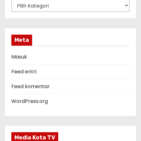
K
a
t
e
g
Meta
o
r
Masuk
i
Feed entri
Feed komentar
WordPress.org
Media Kota TV