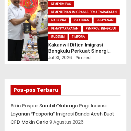
KEMENIMIPAS
KEMENTERIAN IMIGRASI & PEMASYARAKATAN
NASIONAL
PELATIHAN
PELAYANAN
PEMASYARAKATAN
PEMPROV. BENGKULU
RUDENIM
TIMPORA
Kakanwil Ditjen Imigrasi
Bengkulu Perkuat Sinergi
Penegakan Hukum Melalui
Jul 31, 2026
Pimred
Audiensi dengan Kajati
Bengkulu.
Pos-pos Terbaru
Bikin Paspor Sambil Olahraga Pagi: Inovasi
Layanan “Pasporia” Imigrasi Banda Aceh Buat
CFD Makin Ceria
9 Agustus 2026