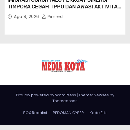
IMIGRASI GORONTALO PERKUAT SINERGI
TIMPORA CEGAH TPPO DAN AWASI AKTIVITAS
ORANG ASING DI GORONTALO UTARA
Agu 8, 2026
Pimred
Proudly powered by WordPress
|
Theme: Newses by
Themeansar
.
BOX Redaksi
PEDOMAN CYBER
Kode Etik