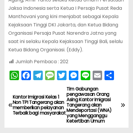
Jaksa Indonesia serta Ketua I Persaja Pusat Reda
Manthovani yang kini menjabat sebagai Kepala
Kejaksaan Tinggi DKI Jakarta, dan Ketua Bidang
Organisasi Persaja Pusat Narendra Jatna yang
saat ini selaku Kepala Kejaksaan Tinggi Bali, selalu
Ketua Bidang Organisasi. (Eddy).
Jumlah Pembaca :
202
W
F
T
M
T
M
Li
E
S
h
a
el
e
w
e
n
m
h
Tim Gabungan
N
a
c
e
s
itt
s
e
ai
ar
pengawasan Orang
Kantor Imigrasi Kelas 1
Asing Kantor Imigrasi
ts
e
gr
s
er
s
l
e
a
Non TPI Tangerang akan
Tangerang akan
memberikan pelayanan
A
b
a
a
e
Mendeportasi (WNA)
Terbaik bagi masyarakat
v
yang Mengganggu
p
o
m
g
n
Ketertiban Umum
i
p
o
e
g