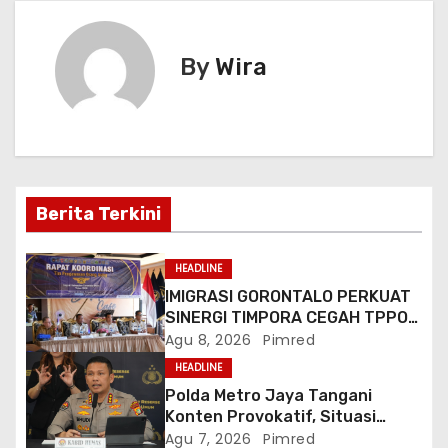
k
er
g
By
Wira
a
s
i
p
Berita Terkini
o
HEADLINE
s
IMIGRASI GORONTALO PERKUAT
SINERGI TIMPORA CEGAH TPPO
DAN AWASI AKTIVITAS ORANG
Agu 8, 2026
Pimred
ASING DI GORONTALO UTARA
HEADLINE
Polda Metro Jaya Tangani
Konten Provokatif, Situasi
Jakarta Tetap Kondusif
Agu 7, 2026
Pimred