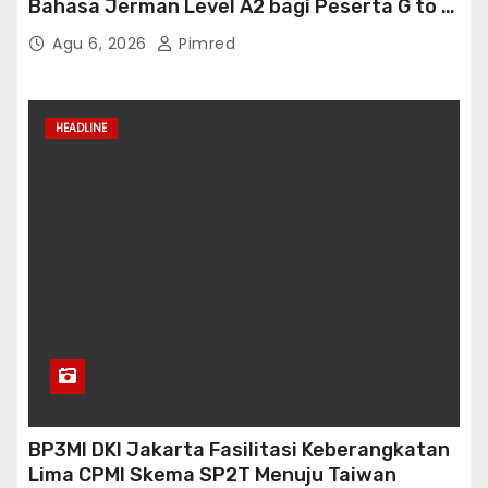
Bahasa Jerman Level A2 bagi Peserta G to G
Jerman Batch VII
Agu 6, 2026
Pimred
HEADLINE
BP3MI DKI Jakarta Fasilitasi Keberangkatan
Lima CPMI Skema SP2T Menuju Taiwan