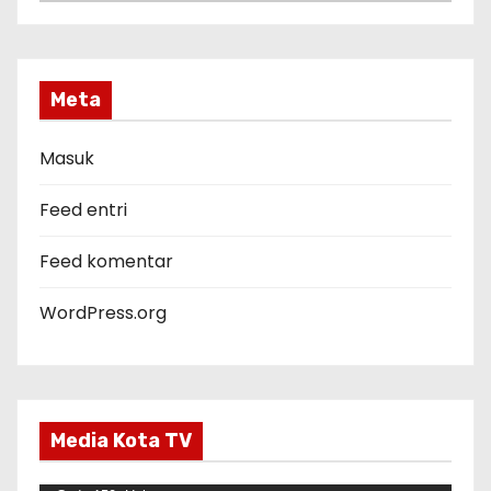
a
t
e
g
Meta
o
r
Masuk
i
Feed entri
Feed komentar
WordPress.org
Media Kota TV