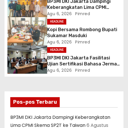
o
BP3MI DKI Jakarta Dampingi
Keberangkatan Lima CPMI
s
Skema SP2T ke Taiwan
Agu 6, 2026
Pimred
HEADLINE
Kopi Bersama Rombong Bupati
Sukamar Masduki
Agu 6, 2026
Pimred
HEADLINE
BP3MI DKI Jakarta Fasilitasi
Ujian Sertifikasi Bahasa Jerman
Level A2 bagi Peserta G to G
Agu 6, 2026
Pimred
Jerman Batch VII
Pos-pos Terbaru
BP3MI DKI Jakarta Dampingi Keberangkatan
Lima CPMI Skema SP2T ke Taiwan
6 Agustus