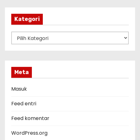
i
p
Kategori
K
a
t
e
g
Meta
o
r
Masuk
i
Feed entri
Feed komentar
WordPress.org