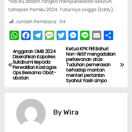
“Hal itu dalam rangka menyukseskan seluruh
tahapan Pemilu 2024. Tuturnya Lingga (Eddy).
Jumlah Pembaca :
114
W
F
T
M
T
M
Li
E
S
h
a
el
e
w
e
n
m
h
Ketua KPK Firli Bahuri
N
a
c
e
s
itt
s
e
ai
ar
Anggaran OMB 2024
Non-Aktif mengadakan
Diserahkan Kapolres
perlawanan atas
ts
e
gr
s
er
s
l
e
a
Sukabumi kepada
Tuduhan pemerasan
Perwakilan Kastagas
A
b
a
a
e
terhadap mantan
Ops Bersama Obat-
v
menteri pertanian
obatan
p
o
m
g
n
Syahrul Yasin Limpo
i
p
o
e
g
k
er
g
By
Wira
a
s