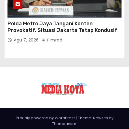
Proudly powered by WordPress
|
Theme: Newses by
Themeansar
.
BOX Redaksi
PEDOMAN CYBER
Kode Etik