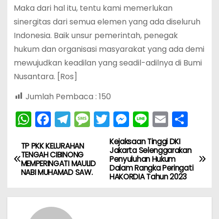
Maka dari hal itu, tentu kami memerlukan
sinergitas dari semua elemen yang ada diseluruh
Indonesia. Baik unsur pemerintah, penegak
hukum dan organisasi masyarakat yang ada demi
mewujudkan keadilan yang seadil-adilnya di Bumi
Nusantara. [Ros]
Jumlah Pembaca :
150
W
F
T
M
T
M
Li
E
S
h
a
el
e
w
e
n
m
h
Kejaksaan Tinggi DKI
N
a
c
e
s
itt
s
e
ai
ar
TP PKK KELURAHAN
Jakarta Selenggarakan
TENGAH CIBINONG
Penyuluhan Hukum
ts
e
gr
s
er
s
l
e
a
MEMPERINGATI MAULID
Dalam Rangka Peringati
NABI MUHAMAD SAW.
A
b
a
a
e
HAKORDIA Tahun 2023
v
p
o
m
g
n
i
p
o
e
g