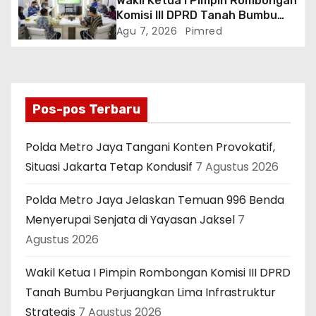
Wakil Ketua I Pimpin Rombongan
Komisi III DPRD Tanah Bumbu
Perjuangkan Lima Infrastruktur
Agu 7, 2026
Pimred
Strategis
Pos-pos Terbaru
Polda Metro Jaya Tangani Konten Provokatif,
Situasi Jakarta Tetap Kondusif
7 Agustus 2026
Polda Metro Jaya Jelaskan Temuan 996 Benda
Menyerupai Senjata di Yayasan Jaksel
7
Agustus 2026
Wakil Ketua I Pimpin Rombongan Komisi III DPRD
Tanah Bumbu Perjuangkan Lima Infrastruktur
Strategis
7 Agustus 2026