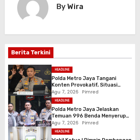
k
er
g
By
Wira
a
s
i
Berita Terkini
p
o
HEADLINE
Polda Metro Jaya Tangani
s
Konten Provokatif, Situasi
Jakarta Tetap Kondusif
Agu 7, 2026
Pimred
HEADLINE
Polda Metro Jaya Jelaskan
Temuan 996 Benda Menyerupai
Senjata di Yayasan Jaksel
Agu 7, 2026
Pimred
HEADLINE