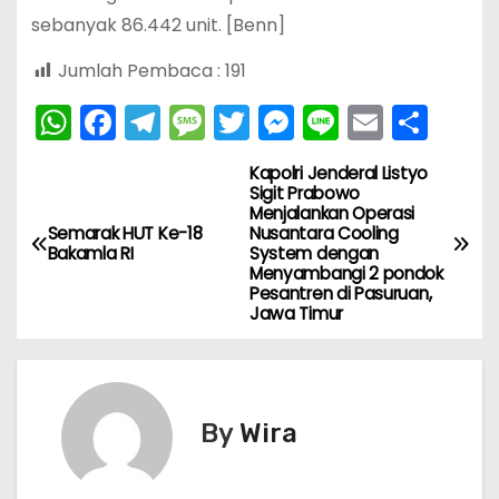
sebanyak 86.442 unit. [Benn]
Jumlah Pembaca :
191
W
F
T
M
T
M
Li
E
S
h
a
el
e
w
e
n
m
h
Kapolri Jenderal Listyo
N
a
c
e
s
itt
s
e
ai
ar
Sigit Prabowo
Menjalankan Operasi
ts
e
gr
s
er
s
l
e
a
Semarak HUT Ke-18
Nusantara Cooling
A
b
a
a
e
Bakamla RI
System dengan
v
Menyambangi 2 pondok
p
o
m
g
n
Pesantren di Pasuruan,
Jawa Timur
i
p
o
e
g
k
er
g
a
By
Wira
s