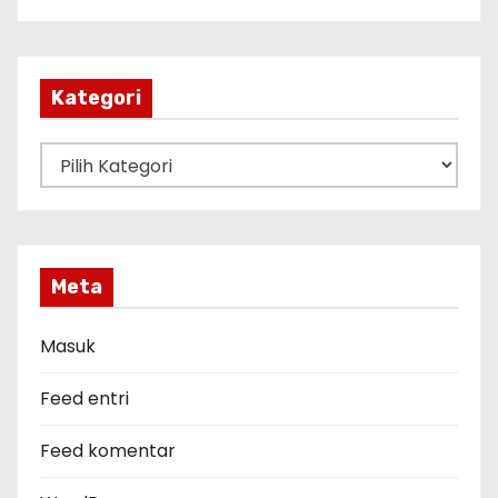
s
i
p
Kategori
K
a
t
e
g
Meta
o
r
Masuk
i
Feed entri
Feed komentar