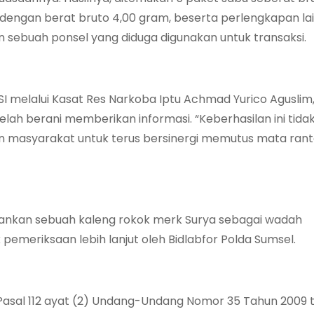
ng dengan berat bruto 4,00 gram, beserta perlengkapan lai
 dan sebuah ponsel yang diduga digunakan untuk transaksi.
SI melalui Kasat Res Narkoba Iptu Achmad Yurico Aguslim,
h berani memberikan informasi. “Keberhasilan ini tidak
san masyarakat untuk terus bersinergi memutus mata rant
mankan sebuah kaleng rokok merk Surya sebagai wadah
 pemeriksaan lebih lanjut oleh Bidlabfor Polda Sumsel.
n Pasal 112 ayat (2) Undang-Undang Nomor 35 Tahun 2009