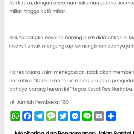
Narkotika, dengan ancaman hukuman pidana seumur 
miliar hingga Rp10 miliar.
Kini, tersangka beserta barang bukti diamankan di
intensif untuk mengungkap kemungkinan adanya jaring
Polres Muara Enim menegaskan, tidak akan memberi
narkotika. “Kami akan terus memburu para penged
bahaya barang haram ini,” tegas Kasat Res Narkoba.
Jumlah Pembaca :
160
W
F
T
M
T
M
Li
E
S
h
a
el
e
w
e
n
m
h
N
Monitoring dan Pengamanan Jalan Santai H