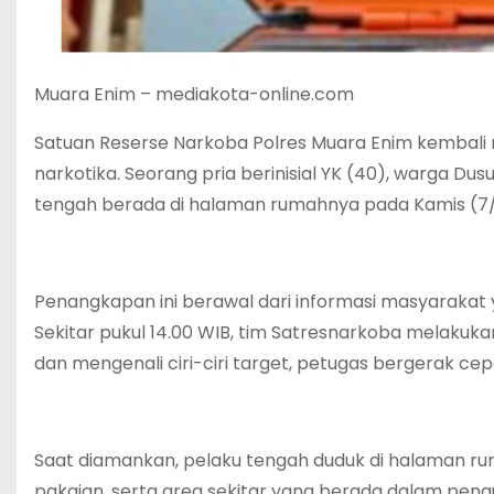
Muara Enim – mediakota-online.com
Satuan Reserse Narkoba Polres Muara Enim kembal
narkotika. Seorang pria berinisial YK (40), warga Du
tengah berada di halaman rumahnya pada Kamis (7/
Penangkapan ini berawal dari informasi masyarakat 
Sekitar pukul 14.00 WIB, tim Satresnarkoba melakuka
dan mengenali ciri-ciri target, petugas bergerak ce
Saat diamankan, pelaku tengah duduk di halaman 
pakaian, serta area sekitar yang berada dalam peng