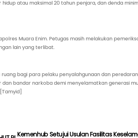
hidup atau maksimal 20 tahun penjara, dan denda minim
 Mapolres Muara Enim. Petugas masih melakukan pemeriks
an lain yang terlibat.
 ruang bagi para pelaku penyalahgunaan dan peredaran
ar dan bandar narkoba demi menyelamatkan generasi mu
 [Tamyid]
Kemenhub Setujui Usulan Fasilitas Kesela
UT RI