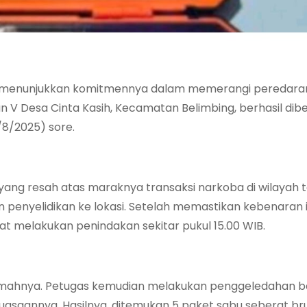
i menunjukkan komitmennya dalam memerangi peredara
sun V Desa Cinta Kasih, Kecamatan Belimbing, berhasil dib
8/2025) sore.
yang resah atas maraknya transaksi narkoba di wilayah t
n penyelidikan ke lokasi. Setelah memastikan kebenaran 
pat melakukan penindakan sekitar pukul 15.00 WIB.
rumahnya. Petugas kemudian melakukan penggeledahan b
uasaannya. Hasilnya, ditemukan 5 paket sabu seberat bru