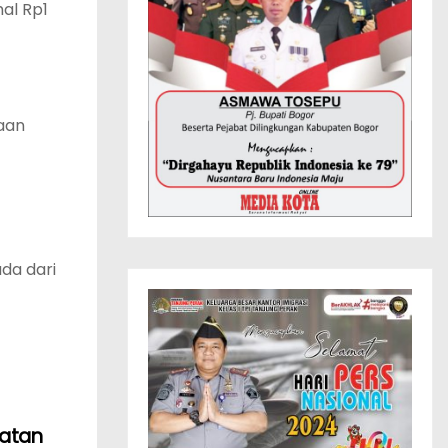
al Rp1
aan
da dari
matan