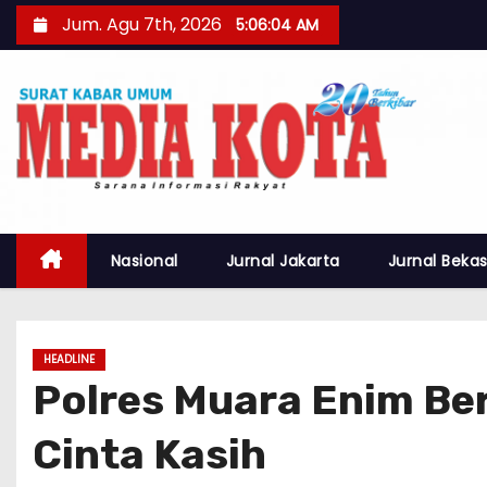
S
Jum. Agu 7th, 2026
5:06:06 AM
k
i
p
t
o
c
o
n
Nasional
Jurnal Jakarta
Jurnal Bekas
t
e
n
HEADLINE
t
Polres Muara Enim Be
Cinta Kasih