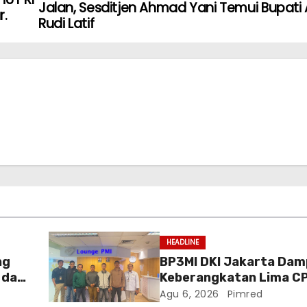
Jalan, Sesditjen Ahmad Yani Temui Bupati 
r.
Rudi Latif
HEADLINE
ng
BP3MI DKI Jakarta Dam
 dan
Keberangkatan Lima C
Skema SP2T ke Taiwan
Agu 6, 2026
Pimred