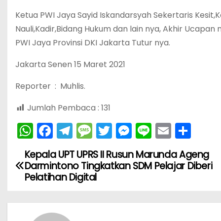
Ketua PWI Jaya Sayid Iskandarsyah Sekertaris Kesit,K
Nauli,Kadir,Bidang Hukum dan lain nya, Akhir Ucapan
PWI Jaya Provinsi DKI Jakarta Tutur nya.
Jakarta Senen 15 Maret 2021
Reporter : Muhlis.
Jumlah Pembaca :
131
W
F
T
M
T
M
Li
E
S
h
a
el
e
w
e
n
m
h
Kepala UPT UPRS II Rusun Marunda Ageng
N
a
c
e
s
itt
s
e
ai
ar
Darmintono Tingkatkan SDM Pelajar Diberi
ts
e
gr
s
er
s
l
e
a
Pelatihan Digital
A
b
a
a
e
v
p
o
m
g
n