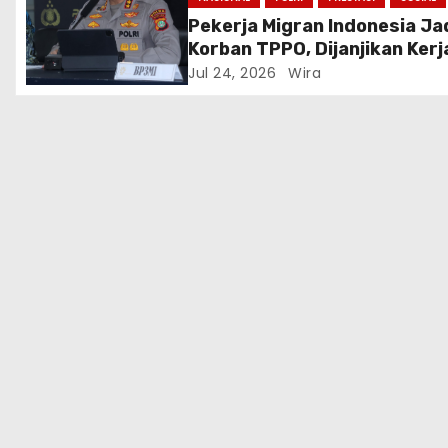
Pekerja Migran Indonesia Ja
Korban TPPO, Dijanjikan Kerj
Turki Berujung ke Libya
Jul 24, 2026
Wira