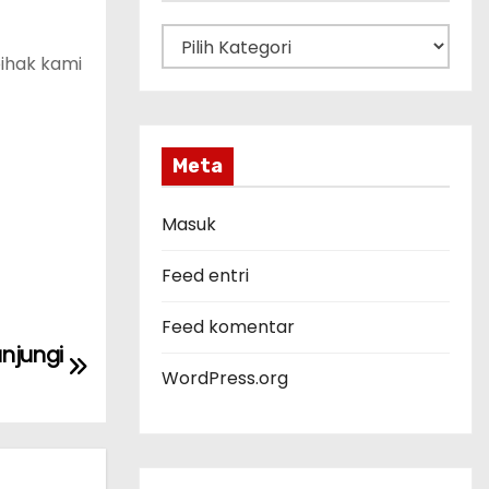
K
pihak kami
a
t
e
g
Meta
o
r
Masuk
i
Feed entri
Feed komentar
unjungi
WordPress.org