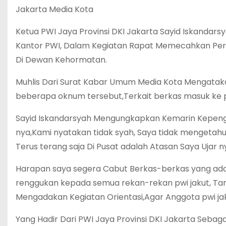
Jakarta Media Kota
Ketua PWI Jaya Provinsi DKI Jakarta Sayid Iskandars
Kantor PWI, Dalam Kegiatan Rapat Memecahkan Perm
Di Dewan Kehormatan.
Muhlis Dari Surat Kabar Umum Media Kota Mengata
beberapa oknum tersebut,Terkait berkas masuk ke p
Sayid Iskandarsyah Mengungkapkan Kemarin Kepengu
nya,Kami nyatakan tidak syah, Saya tidak mengetah
Terus terang saja Di Pusat adalah Atasan Saya Ujar n
Harapan saya segera Cabut Berkas-berkas yang ada,D
renggukan kepada semua rekan-rekan pwi jakut, Ta
Mengadakan Kegiatan Orientasi,Agar Anggota pwi jak
Yang Hadir Dari PWI Jaya Provinsi DKI Jakarta Sebagai