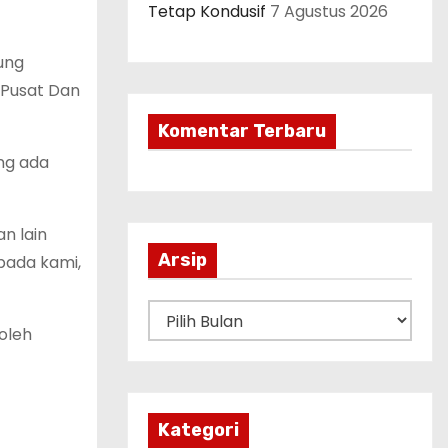
Tetap Kondusif
7 Agustus 2026
ung
 Pusat Dan
Komentar Terbaru
ng ada
n lain
Arsip
pada kami,
A
oleh
r
s
i
p
Kategori