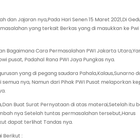
yah dan Jajaran nya,Pada Hari Senen 15 Maret 2021,Di Ged
asalahan yang terkait Berkas yang di masukkan ke Pwi
kan Bagaimana Cara Permasalahan PWI Jakarta Utara,Ya
wi pusat, Padahal Rana PWI Jaya Pungkas nya.
rusan yang di pegang saudara Pahala,Kalaus,Sunarno da
ui semua nya, Namun dari Pihak PWI Pusat melaporkan ke
ya.
an Buat Surat Pernyataan di atas materai,Setelah itu b
mbah nya Setelah tuntas permasalahan tersebut,Harus
ut dapat terlihat Tandas nya.
 Berikut :