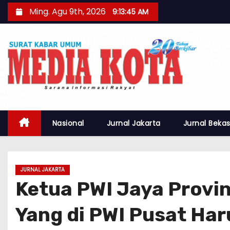
S
Ming. Agu 9th, 2026
9:13:46 AM
k
i
p
t
o
c
o
n
Nasional
Jurnal Jakarta
Jurnal Bekas
t
e
n
JURNAL JAKARTA
t
Ketua PWI Jaya Provin
Yang di PWI Pusat Har