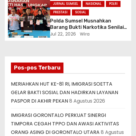
JURNAL SUMSEL
NASIONAL
POLRI
PRESTASI
SOSIAL
Polda Sumsel Musnahkan
Barang Bukti Narkotika Senilai
Rp7,9 Miliar, Selamatkan 83 Ribu
Jul 22, 2026
Wira
Jiwa
Pos-pos Terbaru
MERIAHKAN HUT KE-81 RI, IMIGRASI SOETTA
GELAR BAKTI SOSIAL DAN HADIRKAN LAYANAN
PASPOR DI AKHIR PEKAN
8 Agustus 2026
IMIGRASI GORONTALO PERKUAT SINERGI
TIMPORA CEGAH TPPO DAN AWASI AKTIVITAS
ORANG ASING DI GORONTALO UTARA
8 Agustus