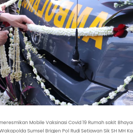
M meresmikan Mobile Vaksinasi Covid 19 Rumah sakit Bhay
Wakapolda Sumsel Brigjen Pol Rudi Setiawan Sik SH MH K