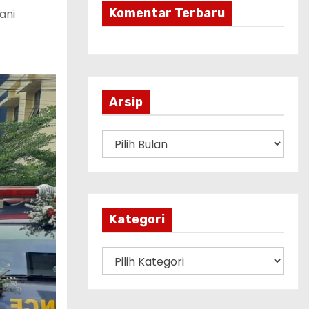
Komentar Terbaru
ani
Arsip
A
r
s
i
p
Kategori
K
a
t