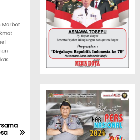
n Marbot
nikmat
sel
inan
kas
ersama
esa