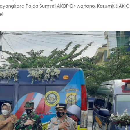
Bhayangkara Polda Sumsel AKBP Dr wahono, Karumkit AK G
el