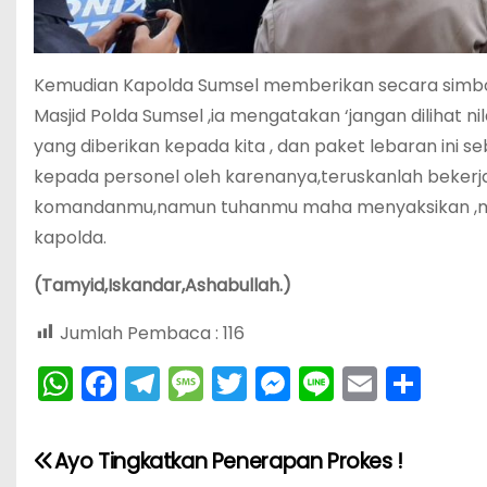
Kemudian Kapolda Sumsel memberikan secara simbol
Masjid Polda Sumsel ,ia mengatakan ‘jangan dilihat n
yang diberikan kepada kita , dan paket lebaran ini 
kepada personel oleh karenanya,teruskanlah bekerja
komandanmu,namun tuhanmu maha menyaksikan ,mah
kapolda.
(Tamyid,Iskandar,Ashabullah.)
Jumlah Pembaca :
116
W
F
T
M
T
M
Li
E
S
h
a
el
e
w
e
n
m
h
N
a
c
e
s
itt
s
e
ai
ar
Ayo Tingkatkan Penerapan Prokes !