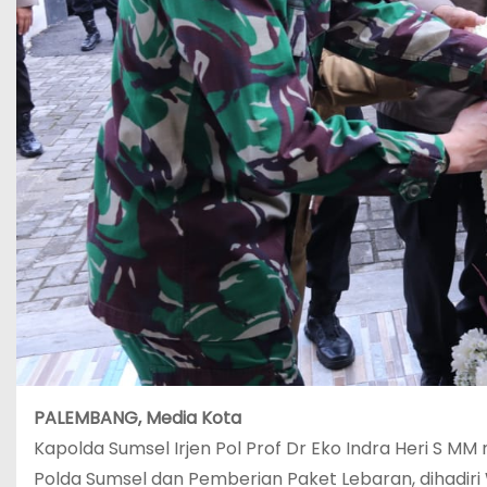
PALEMBANG, Media Kota
Kapolda Sumsel Irjen Pol Prof Dr Eko Indra Heri S M
Polda Sumsel dan Pemberian Paket Lebaran, dihadiri 