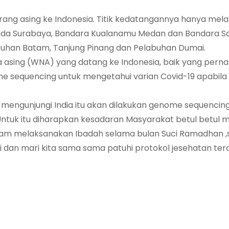
ang asing ke Indonesia. Titik kedatangannya hanya melal
anda Surabaya, Bandara Kualanamu Medan dan Bandara 
labuhan Batam, Tanjung Pinang dan Pelabuhan Dumai.
 asing (WNA) yang datang ke Indonesia, baik yang pern
me sequencing untuk mengetahui varian Covid-19 apabil
 mengunjungi India itu akan dilakukan genome sequencing
” Untuk itu diharapkan kesadaran Masyarakat betul betul
alam melaksanakan Ibadah selama bulan Suci Ramadhan ,
i dan mari kita sama sama patuhi protokol jesehatan ter