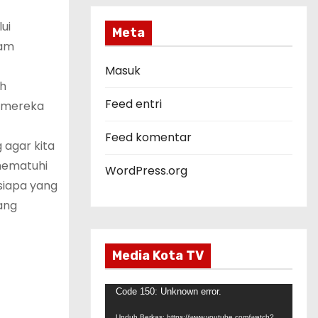
e
ui
g
Meta
Sam
o
r
Masuk
ah
i
Feed entri
a mereka
Feed komentar
 agar kita
 mematuhi
WordPress.org
siapa yang
ang
Media Kota TV
P
Code 150: Unknown error.
e
Unduh Berkas: https://www.youtube.com/watch?