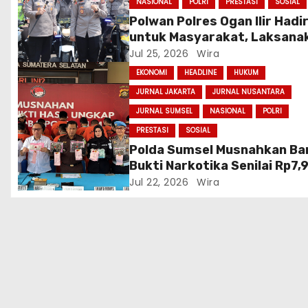
NASIONAL
POLRI
PRESTASI
SOSIAL
s
Polwan Polres Ogan Ilir Hadi
untuk Masyarakat, Laksana
Patroli dan Pengamanan Sal
Jul 25, 2026
Wira
Jumat di Wilayah Indralaya
EKONOMI
HEADLINE
HUKUM
JURNAL JAKARTA
JURNAL NUSANTARA
JURNAL SUMSEL
NASIONAL
POLRI
PRESTASI
SOSIAL
Polda Sumsel Musnahkan Ba
Bukti Narkotika Senilai Rp7,
Miliar, Selamatkan 83 Ribu J
Jul 22, 2026
Wira