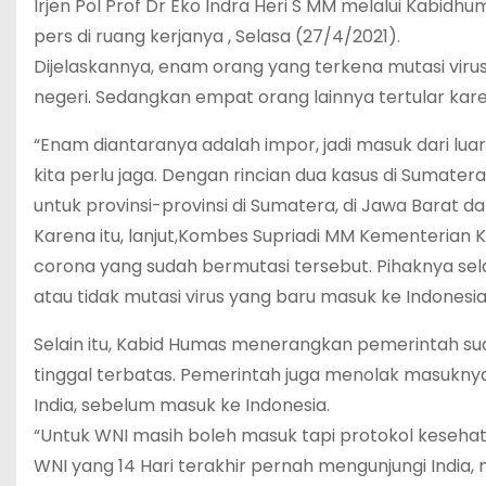
Irjen Pol Prof Dr Eko Indra Heri S MM melalui Kabi
pers di ruang kerjanya , Selasa (27/4/2021).
Dijelaskannya, enam orang yang terkena mutasi virus
negeri. Sedangkan empat orang lainnya tertular karen
“Enam diantaranya adalah impor, jadi masuk dari luar
kita perlu jaga. Dengan rincian dua kasus di Sumatera
untuk provinsi-provinsi di Sumatera, di Jawa Barat d
Karena itu, lanjut,Kombes Supriadi MM Kementerian
corona yang sudah bermutasi tersebut. Pihaknya s
atau tidak mutasi virus yang baru masuk ke Indonesia
Selain itu, Kabid Humas menerangkan pemerintah s
tinggal terbatas. Pemerintah juga menolak masuknya 
India, sebelum masuk ke Indonesia.
“Untuk WNI masih boleh masuk tapi protokol kesehata
WNI yang 14 Hari terakhir pernah mengunjungi India,