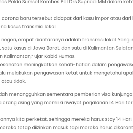
dhumas Polda Sumsel Kombes Pol Drs Supriadi MM dalam ke
 corona baru tersebut didapat dari kasu impor atau dari 
a kasus transmisi lokal.
 negeri, empat diantaranya adalah transmisi lokal. Yang i
, satu kasus di Jawa Barat, dan satu di Kalimantan Selatan
an Kalimantan,” ujar Kabid Humas.
 Kesehatan meningkatkan kehati-hatian dalam pengawasa
elalu melakukan pengawasan ketat untuk mengetahui ap
 atau tidak.
udah menangguhkan sementara pemberian visa kunjungan
orang asing yang memiliki riwayat perjalanan 14 Hari ter
nnya kita perketat, sehingga mereka harus stay 14 Hari.
 mereka tetap diizinkan masuk tapi mereka harus dikarant