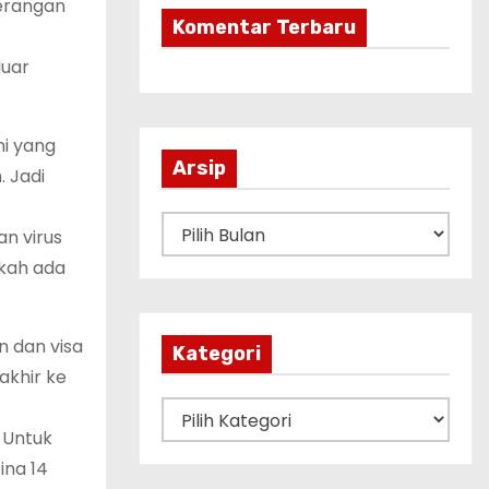
terangan
Komentar Terbaru
luar
ni yang
Arsip
. Jadi
A
n virus
r
akah ada
s
i
 dan visa
p
Kategori
akhir ke
K
 Untuk
a
ina 14
t