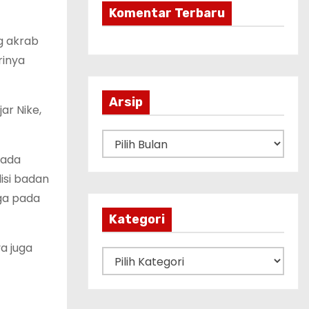
Komentar Terbaru
g akrab
rinya
Arsip
ar Nike,
A
r
pada
s
isi badan
i
ga pada
p
Kategori
a juga
K
a
t