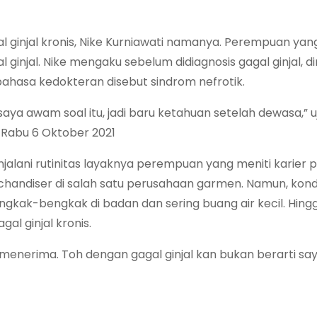
al ginjal kronis, Nike Kurniawati namanya. Perempuan yan
ginjal. Nike mengaku sebelum didiagnosis gagal ginjal, di
ahasa kedokteran disebut sindrom nefrotik.
saya awam soal itu, jadi baru ketahuan setelah dewasa,” uj
Rabu 6 Oktober 2021
njalani rutinitas layaknya perempuan yang meniti karier 
andiser di salah satu perusahaan garmen. Namun, kond
gkak-bengkak di badan dan sering buang air kecil. Hing
gal ginjal kronis.
menerima. Toh dengan gagal ginjal kan bukan berarti say