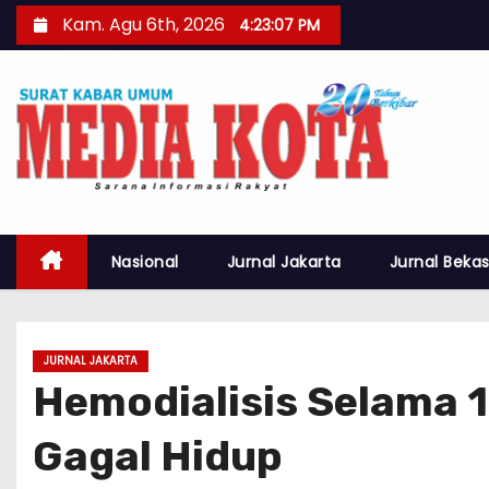
S
Kam. Agu 6th, 2026
4:23:08 PM
k
i
p
t
o
c
o
n
Nasional
Jurnal Jakarta
Jurnal Bekas
t
e
n
JURNAL JAKARTA
t
Hemodialisis Selama 1
Gagal Hidup