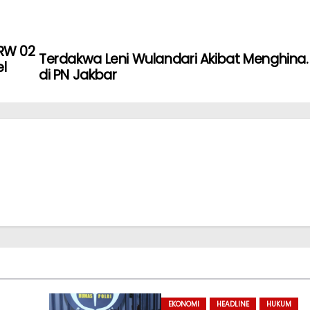
RW 02
Terdakwa Leni Wulandari Akibat Menghina. D
l
di PN Jakbar
EKONOMI
HEADLINE
HUKUM