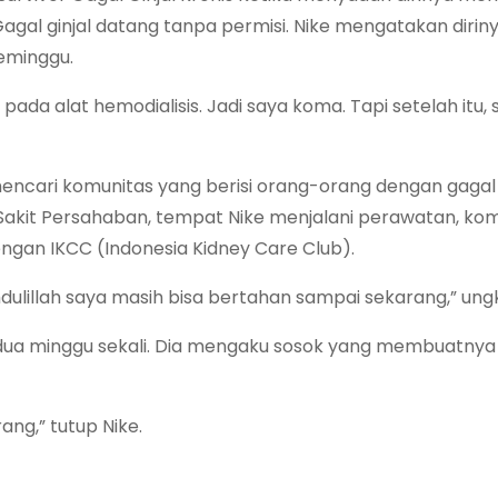
Gagal ginjal datang tanpa permisi. Nike mengatakan diri
eminggu.
ada alat hemodialisis. Jadi saya koma. Tapi setelah itu, s
mencari komunitas yang berisi orang-orang dengan gagal g
akit Persahaban, tempat Nike menjalani perawatan, komu
engan IKCC (Indonesia Kidney Care Club).
mdulillah saya masih bisa bertahan sampai sekarang,” ung
ap dua minggu sekali. Dia mengaku sosok yang membuatny
ng,” tutup Nike.