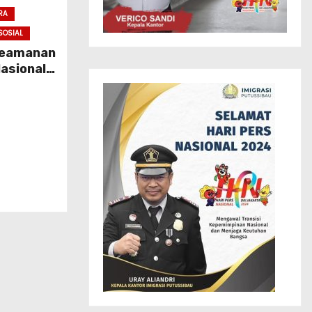
RA
SOSIAL
 Keamanan
asional