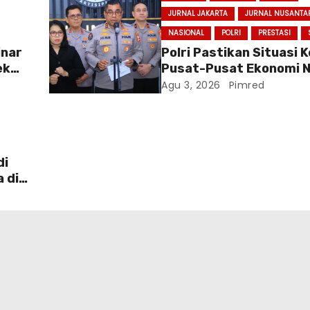
JURNAL JAKARTA
JURNAL NUSANTA
NASIONAL
POLRI
PRESTASI
inar
Polri Pastikan Situasi
ek
Pusat-Pusat Ekonomi N
Baru
Tetap Kondusif
Agu 3, 2026
Pimred
di
a di