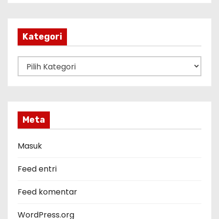
s
i
p
Kategori
K
a
t
e
g
Meta
o
r
Masuk
i
Feed entri
Feed komentar
WordPress.org