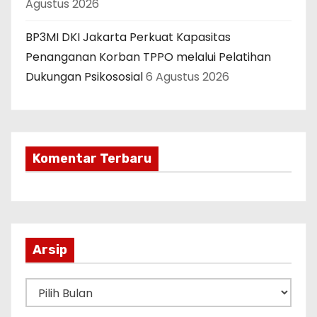
Agustus 2026
BP3MI DKI Jakarta Perkuat Kapasitas
Penanganan Korban TPPO melalui Pelatihan
Dukungan Psikososial
6 Agustus 2026
Komentar Terbaru
Arsip
A
r