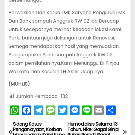
bersemangat.
Perwakilan Dari Ketua LMK Saryono Pengurus LMK
Dan Bank sampah Anggrek RW 02 Ida Berucap
Untuk secepatnya melihat keadaan lokasi Kami
Perlu bantuan juga dukungan untuk Renovasi,
Semoga mendapatkan hasil yang memuaskan,
Pengumpulan Bank sampah Anggrek RW 02
dalam pemilahan nya,Kami Menunggu Di Tinjau
Walikota Dan Kasudin LH Akhir Ucap nya.
(MUHLIS)
Jumlah Pembaca :
132
W
F
T
M
T
M
Li
E
S
h
a
el
e
w
e
n
m
h
Sidang Kasus
Hemodialisis Selama 13
N
a
c
e
s
itt
s
e
ai
ar
Penganiayaan, Korban
Tahun, Nike: Gagal Ginjal
Menyesalkan Saksi Kunci
Bukan Berarti Gagal