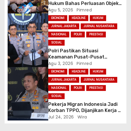
Hukum Bahas Perluasan Objek
Praperadilan dalam KUHAP Baru
Agu 5, 2026
Pimred
EKONOMI
HEADLINE
HUKUM
JURNAL JAKARTA
JURNAL NUSANTARA
NASIONAL
POLRI
PRESTASI
SOSIAL
Polri Pastikan Situasi
Keamanan Pusat-Pusat
Ekonomi Nasional Tetap
Agu 3, 2026
Pimred
Kondusif
EKONOMI
HEADLINE
HUKUM
JURNAL JAKARTA
JURNAL NUSANTARA
NASIONAL
POLRI
PRESTASI
SOSIAL
Pekerja Migran Indonesia Jadi
Korban TPPO, Dijanjikan Kerja di
Turki Berujung ke Libya
Jul 24, 2026
Wira