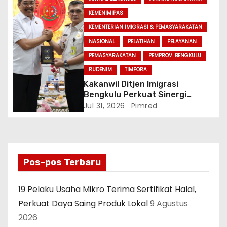
KEMENIMIPAS
KEMENTERIAN IMIGRASI & PEMASYARAKATAN
NASIONAL
PELATIHAN
PELAYANAN
PEMASYARAKATAN
PEMPROV. BENGKULU
RUDENIM
TIMPORA
Kakanwil Ditjen Imigrasi
Bengkulu Perkuat Sinergi
Penegakan Hukum Melalui
Jul 31, 2026
Pimred
Audiensi dengan Kajati
Bengkulu.
Pos-pos Terbaru
19 Pelaku Usaha Mikro Terima Sertifikat Halal,
Perkuat Daya Saing Produk Lokal
9 Agustus
2026