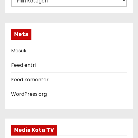
a
t
e
g
Meta
o
r
Masuk
i
Feed entri
Feed komentar
WordPress.org
Media Kota TV