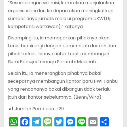
“Sesuai dengan visi misi, kami akan menjalankan
organisasi ini dan ke depan akan meningkatkan
sumber daya jurnalis melalui program UKW(Uji
kompetensi wartawan),” katanya.
Disamping itu, ia memaparkan pihaknya akan
terus bersinergi dengan pemerintah daerah dan
pihak terkait lainnya untuk turut membangun
Bumi Bersujud menuju Serambi Madinah.
Selain itu, ia menerangkan pihaknya bakal
secepatnya membangun kantor baru PWI Tanbu
yang rencananya bakal dibangun tidak terlalu
jauh dari kantor sebelumnya. (Benn/Wira)
Jumlah Pembaca :
129
W
F
T
M
T
M
Li
E
S