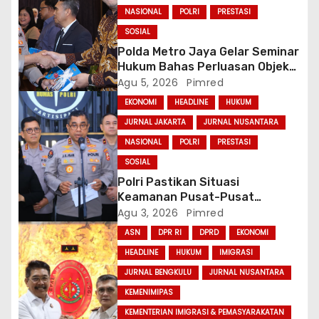
s
NASIONAL
POLRI
PRESTASI
SOSIAL
Polda Metro Jaya Gelar Seminar
Hukum Bahas Perluasan Objek
Praperadilan dalam KUHAP Baru
Agu 5, 2026
Pimred
EKONOMI
HEADLINE
HUKUM
JURNAL JAKARTA
JURNAL NUSANTARA
NASIONAL
POLRI
PRESTASI
SOSIAL
Polri Pastikan Situasi
Keamanan Pusat-Pusat
Ekonomi Nasional Tetap
Agu 3, 2026
Pimred
Kondusif
ASN
DPR RI
DPRD
EKONOMI
HEADLINE
HUKUM
IMIGRASI
JURNAL BENGKULU
JURNAL NUSANTARA
KEMENIMIPAS
KEMENTERIAN IMIGRASI & PEMASYARAKATAN