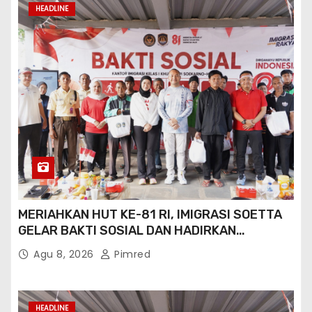
LAYANAN PASPOR DI AKHIR PEKAN
Agu 8, 2026
Pimred
HEADLINE
IMIGRASI GORONTALO PERKUAT SINERGI
TIMPORA CEGAH TPPO DAN AWASI AKTIVITAS
ORANG ASING DI GORONTALO UTARA
Agu 8, 2026
Pimred