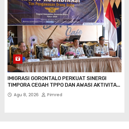
Proudly powered by WordPress
|
Theme: Newses by
Themeansar
.
BOX Redaksi
PEDOMAN CYBER
Kode Etik