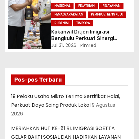
NASIONAL
PELATIHAN
PELAYANAN
PEMASYARAKATAN
PEMPROV. BENGKULU
RUDENIM
TIMPORA
Kakanwil Ditjen Imigrasi
Bengkulu Perkuat Sinergi
Penegakan Hukum Melalui
Jul 31, 2026
Pimred
Audiensi dengan Kajati
Bengkulu.
Pos-pos Terbaru
19 Pelaku Usaha Mikro Terima Sertifikat Halal,
Perkuat Daya Saing Produk Lokal
9 Agustus
2026
MERIAHKAN HUT KE-81 RI, IMIGRASI SOETTA
GELAR BAKTI SOSIAL DAN HADIRKAN LAYANAN