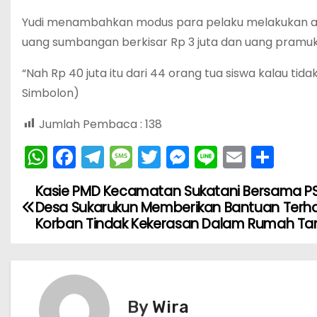
Yudi menambahkan modus para pelaku melakukan ak
uang sumbangan berkisar Rp 3 juta dan uang pramuka 
“Nah Rp 40 juta itu dari 44 orang tua siswa kalau ti
Simbolon)
Jumlah Pembaca :
138
W
F
T
M
T
M
Li
E
S
h
a
el
e
w
e
n
m
h
Kasie PMD Kecamatan Sukatani Bersama P
N
a
c
e
s
itt
s
e
ai
ar
Desa Sukarukun Memberikan Bantuan Ter
ts
e
gr
s
er
s
l
e
a
Korban Tindak Kekerasan Dalam Rumah T
A
b
a
a
e
v
p
o
m
g
n
i
p
o
e
g
By
Wira
k
er
g