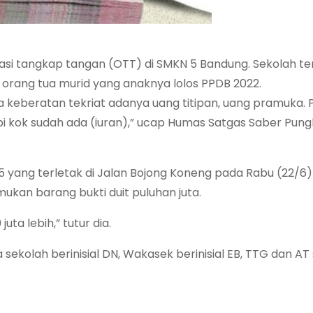
asi tangkap tangan (OTT) di SMKN 5 Bandung. Sekolah te
orang tua murid yang anaknya lolos PPDB 2022.
a keberatan tekriat adanya uang titipan, uang pramuka. 
i kok sudah ada (iuran),” ucap Humas Satgas Saber Pungl
 5 yang terletak di Jalan Bojong Koneng pada Rabu (22/6
mukan barang bukti duit puluhan juta.
ta lebih,” tutur dia.
kolah berinisial DN, Wakasek berinisial EB, TTG dan AT