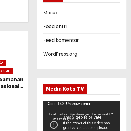
o
r
Masuk
i
Feed entri
Feed komentar
WordPress.org
RA
SOSIAL
 Keamanan
asional
Media Kota TV
P
Code 150: Unknown error.
e
Unduh Berkas: https://www.youtube.com/watch?
m
v=bM7SZ5SBzyY&_=1
u