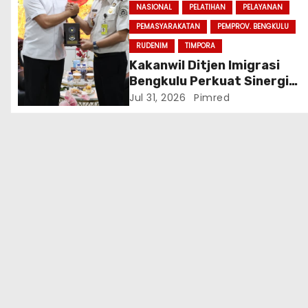
NASIONAL
PELATIHAN
PELAYANAN
PEMASYARAKATAN
PEMPROV. BENGKULU
RUDENIM
TIMPORA
Kakanwil Ditjen Imigrasi
Bengkulu Perkuat Sinergi
Penegakan Hukum Melalui
Jul 31, 2026
Pimred
Audiensi dengan Kajati
Bengkulu.