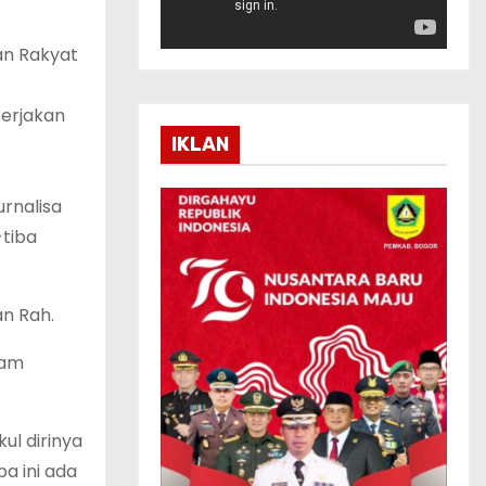
t
a
an Rakyat
r
V
kerjakan
i
IKLAN
d
e
urnalisa
o
-tiba
an Rah.
lam
ul dirinya
a ini ada