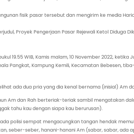
ngunan fisik pasar tersebut dan mengirim ke media Hari
rjudul, Proyek Pengerjaan Pasar Rejewali Ketol Diduga Di
pukul 19.55 WIB, Kamis malam, 10 November 2022, ketika J
ala Pangkat, Kampung Kemili, Kecamatan Bebesen, tiba
ihat ada dua pria yang dia kenal bernama (inisial) Am d
mun Am dan Rah berteriak-teriak sambil mengatakan da
ggak tahu kau dengan siapa kau berurusan).
 kepada polisi sempat mengacungkan tangan hendak memuk
, seber-seber, hanani-hanani Am (sabar, sabar, ada ap