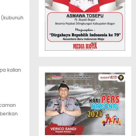
o (kubunuh
pa kalian
ancaman
berikan