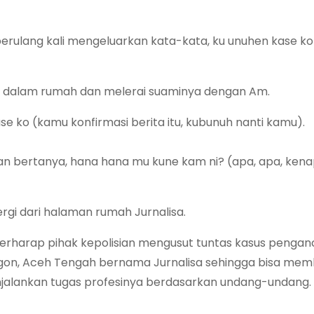
erulang kali mengeluarkan kata-kata, ku unuhen kase k
 dari dalam rumah dan melerai suaminya dengan Am.
e ko (kamu konfirmasi berita itu, kubunuh nanti kamu).
dan bertanya, hana hana mu kune kam ni? (apa, apa, kena
rgi dari halaman rumah Jurnalisa.
 berharap pihak kepolisian mengusut tuntas kasus peng
ngon, Aceh Tengah bernama Jurnalisa sehingga bisa mem
alankan tugas profesinya berdasarkan undang-undang.