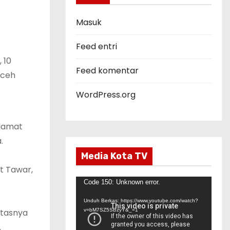
o
r
Masuk
i
Feed entri
 10
Feed komentar
Aceh
WordPress.org
alamat
.
Media Kota TV
t Tawar,
P
Code 150: Unknown error.
e
Unduh Berkas: https://www.youtube.com/watch?
m
itasnya
v=bM7SZ5SBzyY&_=1
u
.