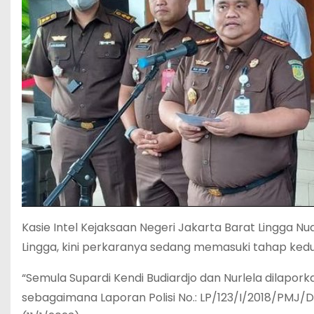
Kasie Intel Kejaksaan Negeri Jakarta Barat Lingga N
Lingga, kini perkaranya sedang memasuki tahap kedu
“Semula Supardi Kendi Budiardjo dan Nurlela dilapork
sebagaimana Laporan Polisi No.: LP/123/I/2018/PMJ/