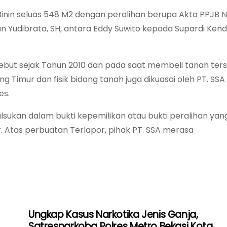
in Binin seluas 548 M2 dengan peralihan berupa Akta PPJB N
yun Yudibrata, SH, antara Eddy Suwito kepada Supardi Kend
sebut sejak Tahun 2010 dan pada saat membeli tanah ters
g Timur dan fisik bidang tanah juga dikuasai oleh PT. SS
es.
lsukan dalam bukti kepemilikan atau bukti peralihan yang
or. Atas perbuatan Terlapor, pihak PT. SSA merasa
Ungkap Kasus Narkotika Jenis Ganja,
Satresnarkoba Polres Metro Bekasi Kota