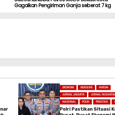
Gagalkan Pengiriman Ganja seberat 7 kg
EKONOMI
HEADLINE
HUKUM
JURNAL JAKARTA
JURNAL NUSANTA
NASIONAL
POLRI
PRESTASI
inar
Polri Pastikan Situasi
ek
Pusat-Pusat Ekonomi N