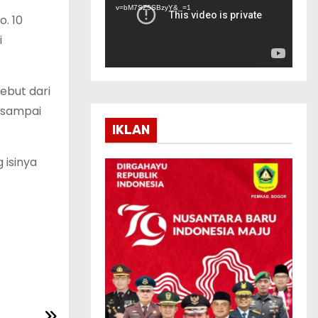
m
v=bM7SZ5SBzyY&_=1
o. 10
u
i
t
a
r
ebut dari
V
A sampai
i
IKLAN
d
 isinya
e
o