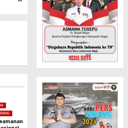
RA
SOSIAL
 Keamanan
asional