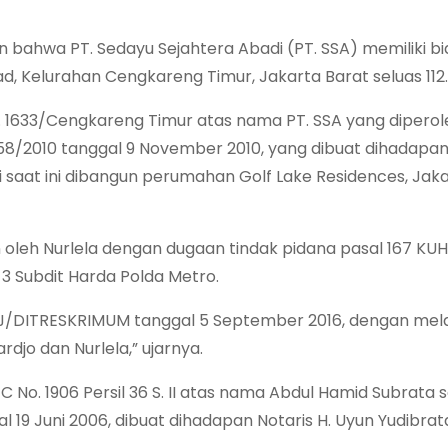
n bahwa PT. Sedayu Sejahtera Abadi (PT. SSA) memiliki b
ad, Kelurahan Cengkareng Timur, Jakarta Barat seluas 112
. 1633/Cengkareng Timur atas nama PT. SSA yang diperole
58/2010 tanggal 9 November 2010, yang dibuat dihadapa
ai saat ini dibangun perumahan Golf Lake Residences, Jak
 oleh Nurlela dengan dugaan tindak pidana pasal 167 KUH
 3 Subdit Harda Polda Metro.
PMJ/DITRESKRIMUM tanggal 5 September 2016, dengan me
rdjo dan Nurlela,” ujarnya.
No. 1906 Persil 36 S. II atas nama Abdul Hamid Subrata s
19 Juni 2006, dibuat dihadapan Notaris H. Uyun Yudibrata