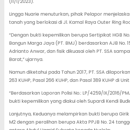
(11/1/2023).
Lingga Nuarie menuturkan, pihak Pelapor menjelaska
tanah yang berlokasi di Jl. Kamal Raya Outer Ring Ro
“Dengan bukti kepemilikan berupa Sertipikat HGB No
Bangun Marga Jaya (PT. BMJ) berdasarkan AJB No. 1
Adrianto Anwar, dan fisik dikuasai oleh PT. SSA samp
Barat,” ujarnya.
Namun diketahui pada Tahun 2017, PT. SSA dilaporkan
263 KUHP, Pasal 266 KUHP, dan Pasal 389 KUHP di Unit
“Berdasarkan Laporan Polisi No.: LP/4259/IX/2016/
bukti kepemilikan yang diakui oleh Supardi Kendi Budia
Lanjutnya, Keduanya melampirkan bukti berupa Girik C 
M2 dengan peralihan berupa Akta PPJB No. 24 tanggal 