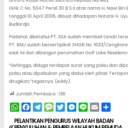
antara Abdul Hamid Subrata kepada Nurlela;
Girik C No. 5047 Persil 30 B S.II atas nama H. Nawi B
tanggal 10 April 2008, dibuat dihadapan Notaris H. U
Budiardjo.
Padahal, diketahui PT. SSA sudah membeli tanah ter
PT. BMJ sudah bersertipikat SHGB No. 1633/Cengkaren
saat ini dan dibangun perumahan Golf Lake Residenc
“Sehingga, diduga terdapat surat yang palsu dan dipa
palsu atau dipalsukan yang diakui oleh pihak Terlap
dirugikan,”tegasnya. (eddy).
Jumlah Pembaca :
136
W
F
T
M
T
M
Li
E
S
h
a
el
e
w
e
n
m
h
PELANTIKAN PENGURUS WILAYAH BADAN
N
a
c
e
s
itt
s
e
ai
ar
PENYULUHAN & PEMBELAAN HUKUM PEMUDA