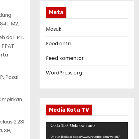
e
g
Meta
idang
o
.840 M2.
r
Masuk
i
h dari PT.
Feed entri
n PPAT
arta
Feed komentar
WordPress.org
P, Pasal
lampirkan
Media Kota TV
eluas 2.231
P
Code 150: Unknown error.
, SH,
e
Unduh Berkas: https://www.youtube.com/watch?