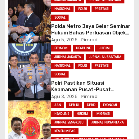
s
JURNAL JAKARTA
JURNAL NUSANTARA
NASIONAL
POLRI
PRESTASI
SOSIAL
Polda Metro Jaya Gelar Seminar
Hukum Bahas Perluasan Objek
Praperadilan dalam KUHAP Baru
Agu 5, 2026
Pimred
EKONOMI
HEADLINE
HUKUM
JURNAL JAKARTA
JURNAL NUSANTARA
NASIONAL
POLRI
PRESTASI
SOSIAL
Polri Pastikan Situasi
Keamanan Pusat-Pusat
Ekonomi Nasional Tetap
Agu 3, 2026
Pimred
Kondusif
ASN
DPR RI
DPRD
EKONOMI
HEADLINE
HUKUM
IMIGRASI
JURNAL BENGKULU
JURNAL NUSANTARA
KEMENIMIPAS