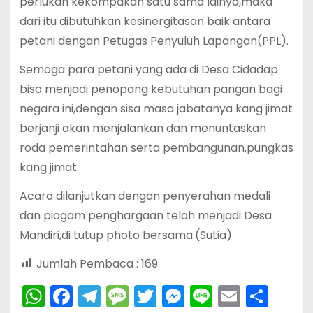
perlukan kekompakan satu sama lainya,maka
dari itu dibutuhkan kesinergitasan baik antara
petani dengan Petugas Penyuluh Lapangan(PPL).
Semoga para petani yang ada di Desa Cidadap
bisa menjadi penopang kebutuhan pangan bagi
negara ini,dengan sisa masa jabatanya kang jimat
berjanji akan menjalankan dan menuntaskan
roda pemerintahan serta pembangunan,pungkas
kang jimat.
Acara dilanjutkan dengan penyerahan medali
dan piagam penghargaan telah menjadi Desa
Mandiri,di tutup photo bersama.(Sutia)
Jumlah Pembaca :
169
W
F
T
M
T
M
Li
E
S