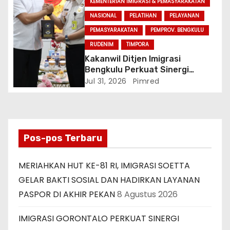
KEMENTERIAN IMIGRASI & PEMASYARAKATAN
NASIONAL
PELATIHAN
PELAYANAN
PEMASYARAKATAN
PEMPROV. BENGKULU
RUDENIM
TIMPORA
Kakanwil Ditjen Imigrasi
Bengkulu Perkuat Sinergi
Penegakan Hukum Melalui
Jul 31, 2026
Pimred
Audiensi dengan Kajati
Bengkulu.
Pos-pos Terbaru
MERIAHKAN HUT KE-81 RI, IMIGRASI SOETTA
GELAR BAKTI SOSIAL DAN HADIRKAN LAYANAN
PASPOR DI AKHIR PEKAN
8 Agustus 2026
IMIGRASI GORONTALO PERKUAT SINERGI