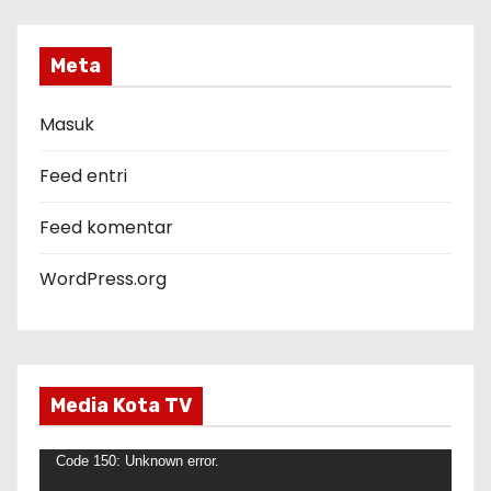
e
g
Meta
o
r
Masuk
i
Feed entri
Feed komentar
WordPress.org
Media Kota TV
P
Code 150: Unknown error.