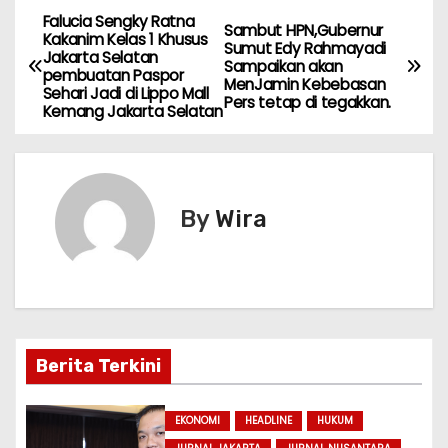
h
a
el
e
w
e
n
m
h
Falucia Sengky Ratna
N
a
c
e
s
itt
s
e
ai
ar
Sambut HPN,Gubernur
Kakanim Kelas 1 Khusus
Sumut Edy Rahmayadi
Jakarta Selatan
ts
e
gr
s
er
s
l
e
a
Sampaikan akan
pembuatan Paspor
MenJamin Kebebasan
A
b
a
a
e
Sehari Jadi di Lippo Mall
Pers tetap di tegakkan.
v
Kemang Jakarta Selatan
p
o
m
g
n
i
p
o
e
g
k
er
g
By
Wira
a
s
i
p
Berita Terkini
o
EKONOMI
HEADLINE
HUKUM