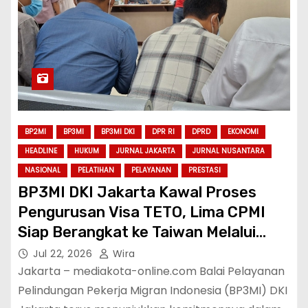
BP2MI
BP3MI
BP3MI DKI
DPR RI
DPRD
EKONOMI
HEADLINE
HUKUM
JURNAL JAKARTA
JURNAL NUSANTARA
NASIONAL
PELATIHAN
PELAYANAN
PRESTASI
BP3MI DKI Jakarta Kawal Proses
Pengurusan Visa TETO, Lima CPMI
Siap Berangkat ke Taiwan Melalui
Skema SP2T
Jul 22, 2026
Wira
Jakarta – mediakota-online.com Balai Pelayanan
Pelindungan Pekerja Migran Indonesia (BP3MI) DKI