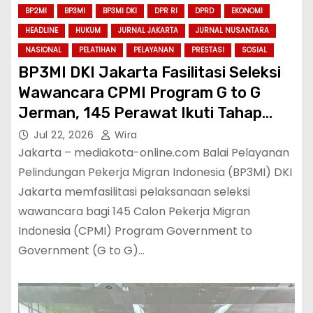
BP2MI
BP3MI
BP3MI DKI
DPR RI
DPRD
EKONOMI
HEADLINE
HUKUM
JURNAL JAKARTA
JURNAL NUSANTARA
NASIONAL
PELATIHAN
PELAYANAN
PRESTASI
SOSIAL
BP3MI DKI Jakarta Fasilitasi Seleksi
Wawancara CPMI Program G to G
Jerman, 145 Perawat Ikuti Tahap
Penentuan
Jul 22, 2026
Wira
Jakarta – mediakota-online.com Balai Pelayanan
Pelindungan Pekerja Migran Indonesia (BP3MI) DKI
Jakarta memfasilitasi pelaksanaan seleksi
wawancara bagi 145 Calon Pekerja Migran
Indonesia (CPMI) Program Government to
Government (G to G)…