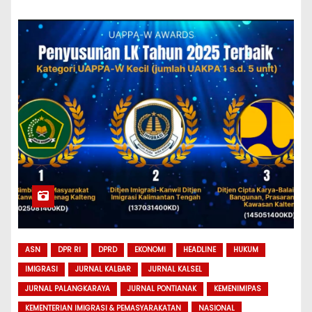
ASN
DPR RI
DPRD
EKONOMI
HEADLINE
HUKUM
IMIGRASI
JURNAL KALBAR
JURNAL KALSEL
JURNAL PALANGKARAYA
JURNAL PONTIANAK
KEMENIMIPAS
KEMENTERIAN IMIGRASI & PEMASYARAKATAN
NASIONAL