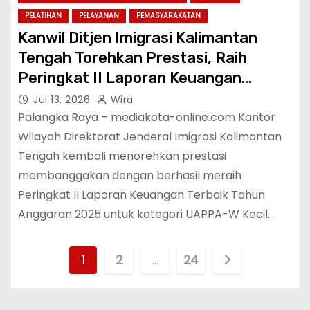
PELATIHAN
PELAYANAN
PEMASYARAKATAN
Kanwil Ditjen Imigrasi Kalimantan
Tengah Torehkan Prestasi, Raih
Peringkat II Laporan Keuangan
Terbaik Tahun Anggaran 2025
Jul 13, 2026
Wira
Palangka Raya – mediakota-online.com Kantor
Wilayah Direktorat Jenderal Imigrasi Kalimantan
Tengah kembali menorehkan prestasi
membanggakan dengan berhasil meraih
Peringkat II Laporan Keuangan Terbaik Tahun
Anggaran 2025 untuk kategori UAPPA-W Kecil.…
P
1
2
…
24
a