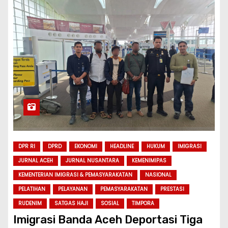
DPR RI
DPRD
EKONOMI
HEADLINE
HUKUM
IMIGRASI
JURNAL ACEH
JURNAL NUSANTARA
KEMENIMIPAS
KEMENTERIAN IMIGRASI & PEMASYARAKATAN
NASIONAL
PELATIHAN
PELAYANAN
PEMASYARAKATAN
PRESTASI
RUDENIM
SATGAS HAJI
SOSIAL
TIMPORA
Imigrasi Banda Aceh Deportasi Tiga