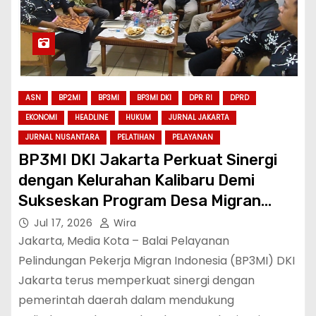
ASN
BP2MI
BP3MI
BP3MI DKI
DPR RI
DPRD
EKONOMI
HEADLINE
HUKUM
JURNAL JAKARTA
JURNAL NUSANTARA
PELATIHAN
PELAYANAN
BP3MI DKI Jakarta Perkuat Sinergi
dengan Kelurahan Kalibaru Demi
Sukseskan Program Desa Migran
Emas
Jul 17, 2026
Wira
Jakarta, Media Kota – Balai Pelayanan
Pelindungan Pekerja Migran Indonesia (BP3MI) DKI
Jakarta terus memperkuat sinergi dengan
pemerintah daerah dalam mendukung