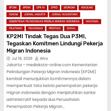
BP2MI
BP3MI
DPR RI
DPRD
EKONOMI
HEADLINE
HUKUM
JURNAL JAKARTA
JURNAL NUSANTARA
KEMENTRIAN PELINDUNGAN PEKERJA MIGRAN INDONESIA
NASIONAL
PELATIHAN
PELAYANAN
PRESTASI
SOSIAL
KP2MI Tindak Tegas Dua P3MI,
Tegaskan Komitmen Lindungi Pekerja
Migran Indonesia
Jul 16, 2026
Wira
Jakarta – mediakota-online.com Kementerian
Pelindungan Pekerja Migran Indonesia (KP2MI)
kembali menunjukkan komitmennya dalam
memperkuat tata kelola penempatan pekerja
migran Indonesia dengan menjatuhkan sanksi
administratif kepada dua Perusahaan
Penempatan Pekerja Migran…