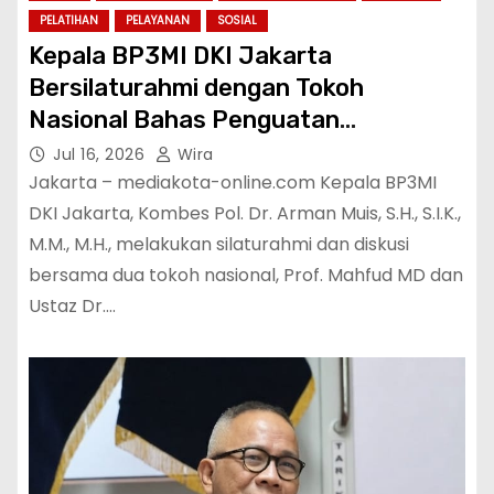
PELATIHAN
PELAYANAN
SOSIAL
Kepala BP3MI DKI Jakarta
Bersilaturahmi dengan Tokoh
Nasional Bahas Penguatan
Perlindungan Pekerja Migran
Jul 16, 2026
Wira
Indonesia
Jakarta – mediakota-online.com Kepala BP3MI
DKI Jakarta, Kombes Pol. Dr. Arman Muis, S.H., S.I.K.,
M.M., M.H., melakukan silaturahmi dan diskusi
bersama dua tokoh nasional, Prof. Mahfud MD dan
Ustaz Dr.…