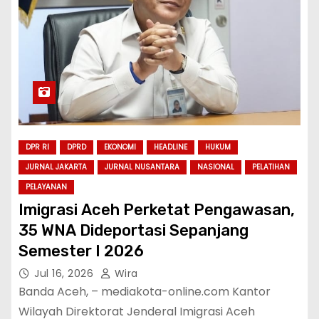
DPR RI
DPRD
EKONOMI
HEADLINE
HUKUM
JURNAL JAKARTA
JURNAL NUSANTARA
NASIONAL
PELATIHAN
PELAYANAN
Imigrasi Aceh Perketat Pengawasan,
35 WNA Dideportasi Sepanjang
Semester I 2026
Jul 16, 2026
Wira
Banda Aceh, – mediakota-online.com Kantor
Wilayah Direktorat Jenderal Imigrasi Aceh