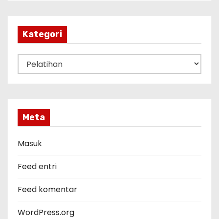
s
i
p
Kategori
K
a
t
e
g
Meta
o
r
Masuk
i
Feed entri
Feed komentar
WordPress.org