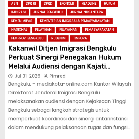
ASN
DPR RI
DPRD
EKONOMI
HEADLINE
HUKUM
IMIGRASI
JURNAL BENGKULU
JURNAL NUSANTARA
KEMENIMIPAS
KEMENTERIAN IMIGRASI & PEMASYARAKATAN
NASIONAL
PELATIHAN
PELAYANAN
PEMASYARAKATAN
PEMPROV. BENGKULU
RUDENIM
TIMPORA
Kakanwil Ditjen Imigrasi Bengkulu
Perkuat Sinergi Penegakan Hukum
Melalui Audiensi dengan Kajati
Bengkulu.
Jul 31, 2026
Pimred
Bengkulu, – mediakota-online.com Kantor Wilayah
Direktorat Jenderal Imigrasi Bengkulu
melaksanakan audiensi dengan Kejaksaan Tinggi
Bengkulu sebagai langkah strategis untuk
memperkuat koordinasi dan sinergi antarinstansi
dalam mendukung pelaksanaan tugas dan fungsi…