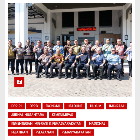
DPR RI
DPRD
EKONOMI
HEADLINE
HUKUM
IMIGRASI
JURNAL NUSANTARA
KEMENIMIPAS
KEMENTERIAN IMIGRASI & PEMASYARAKATAN
NASIONAL
PELATIHAN
PELAYANAN
PEMASYARAKATAN