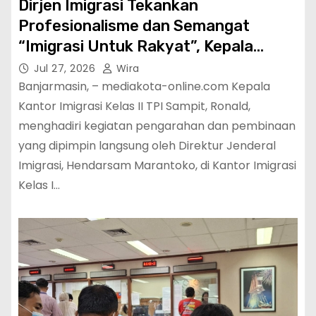
Dirjen Imigrasi Tekankan
Profesionalisme dan Semangat
“Imigrasi Untuk Rakyat”, Kepala
Kantor Imigrasi Sampit Siap
Jul 27, 2026
Wira
Tingkatkan Pelayanan Publik
Banjarmasin, – mediakota-online.com Kepala
Kantor Imigrasi Kelas II TPI Sampit, Ronald,
menghadiri kegiatan pengarahan dan pembinaan
yang dipimpin langsung oleh Direktur Jenderal
Imigrasi, Hendarsam Marantoko, di Kantor Imigrasi
Kelas I…