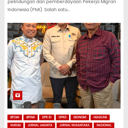
pelindungan dan pemberdayaan Pekerja Migran
Indonesia (PMI). Salah satu…
BP2MI
BP3MI
DPR RI
DPRD
EKONOMI
HEADLINE
HUKUM
JURNAL JAKARTA
JURNAL NUSANTARA
NASIONAL