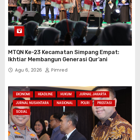
MTQN Ke-23 Kecamatan Simpang Empat:
Ikhtiar Membangun Generasi Qur’ani
Agu 6, 2026
Pimred
EKONOMI
HEADLINE
HUKUM
JURNAL JAKARTA
JURNAL NUSANTARA
NASIONAL
POLRI
PRESTASI
SOSIAL