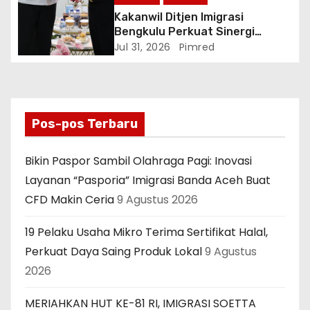
Kakanwil Ditjen Imigrasi
Bengkulu Perkuat Sinergi
Penegakan Hukum Melalui
Jul 31, 2026
Pimred
Audiensi dengan Kajati
Bengkulu.
Pos-pos Terbaru
Bikin Paspor Sambil Olahraga Pagi: Inovasi
Layanan “Pasporia” Imigrasi Banda Aceh Buat
CFD Makin Ceria
9 Agustus 2026
19 Pelaku Usaha Mikro Terima Sertifikat Halal,
Perkuat Daya Saing Produk Lokal
9 Agustus
2026
MERIAHKAN HUT KE-81 RI, IMIGRASI SOETTA