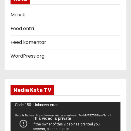
o
r
Masuk
i
Feed entri
Feed komentar
WordPress.org
Media Kota TV
P
Code 150: Unknown error.
e
Unduh Berkas: https://www.youtube.com/watch?v=bM7SZ5SBzyY&_=1
m
u