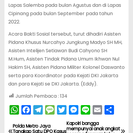
Lapas Salemba pada bulan Agustus dan di Lapas
Cipinang pada bulan September pada tahun
2022.
Acara Bakti Sosial tersebut, turut dihadiri Asisten
Pidana Khusus Nurcahyo Jungkung Madyo SH MH,
Asisten Intelijen Setiawan Budi Cahyono SH
M.Hum, Asisten Tindak Pidana Umum Ikhwan Nul
Hakim SH, Asisten Pidana Militer Kolonel Daswanto
serta para Koordinator pada Kejati DKI Jakarta
dan para Kejati se DKI Jakarta. (Eddy).
Jumlah Pembaca :
134
W
F
T
M
T
M
Li
E
S
h
a
el
e
w
e
n
m
h
Kapolri bangga
N
a
c
e
s
itt
s
e
ai
ar
Polda Metro Jaya
mempunyai anak angkat
Tangkap Satu DPO Kasus