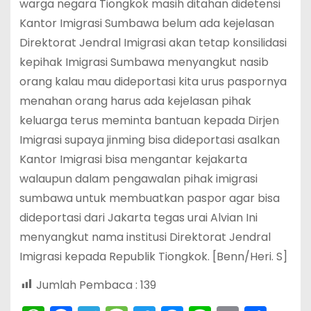
warga negara Tiongkok masih ditahan didetensi
Kantor Imigrasi Sumbawa belum ada kejelasan
Direktorat Jendral Imigrasi akan tetap konsilidasi
kepihak Imigrasi Sumbawa menyangkut nasib
orang kalau mau dideportasi kita urus paspornya
menahan orang harus ada kejelasan pihak
keluarga terus meminta bantuan kepada Dirjen
Imigrasi supaya jinming bisa dideportasi asalkan
Kantor Imigrasi bisa mengantar kejakarta
walaupun dalam pengawalan pihak imigrasi
sumbawa untuk membuatkan paspor agar bisa
dideportasi dari Jakarta tegas urai Alvian Ini
menyangkut nama institusi Direktorat Jendral
Imigrasi kepada Republik Tiongkok. [Benn/Heri. S]
Jumlah Pembaca :
139