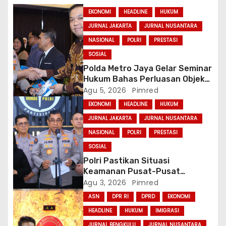
EKONOMI
HEADLINE
HUKUM
s
JURNAL JAKARTA
JURNAL NUSANTARA
NASIONAL
POLRI
PRESTASI
SOSIAL
Polda Metro Jaya Gelar Seminar
Hukum Bahas Perluasan Objek
Praperadilan dalam KUHAP Baru
Agu 5, 2026
Pimred
EKONOMI
HEADLINE
HUKUM
JURNAL JAKARTA
JURNAL NUSANTARA
NASIONAL
POLRI
PRESTASI
SOSIAL
Polri Pastikan Situasi
Keamanan Pusat-Pusat
Ekonomi Nasional Tetap
Agu 3, 2026
Pimred
Kondusif
ASN
DPR RI
DPRD
EKONOMI
HEADLINE
HUKUM
IMIGRASI
JURNAL BENGKULU
JURNAL NUSANTARA