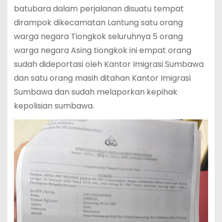
batubara dalam perjalanan disuatu tempat
dirampok dikecamatan Lantung satu orang
warga negara Tiongkok seluruhnya 5 orang
warga negara Asing tiongkok ini empat orang
sudah dideportasi oleh Kantor Imigrasi Sumbawa
dan satu orang masih ditahan Kantor Imigrasi
Sumbawa dan sudah melaporkan kepihak
kepolisian sumbawa.