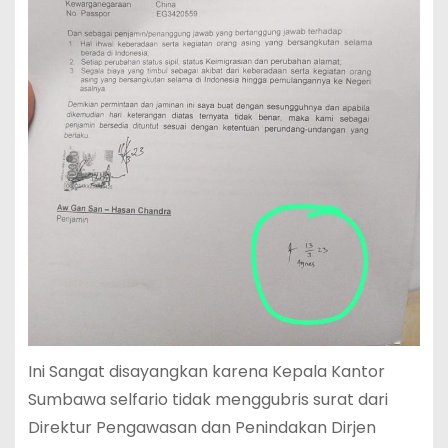
Ini Sangat disayangkan karena Kepala Kantor
Sumbawa selfario tidak menggubris surat dari
Direktur Pengawasan dan Penindakan Dirjen