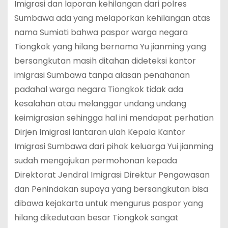
Imigrasi dan laporan kehilangan dari polres
Sumbawa ada yang melaporkan kehilangan atas
nama Sumiati bahwa paspor warga negara
Tiongkok yang hilang bernama Yu jianming yang
bersangkutan masih ditahan dideteksi kantor
imigrasi Sumbawa tanpa alasan penahanan
padahal warga negara Tiongkok tidak ada
kesalahan atau melanggar undang undang
keimigrasian sehingga hal ini mendapat perhatian
Dirjen Imigrasi lantaran ulah Kepala Kantor
Imigrasi Sumbawa dari pihak keluarga Yui jianming
sudah mengajukan permohonan kepada
Direktorat Jendral Imigrasi Direktur Pengawasan
dan Penindakan supaya yang bersangkutan bisa
dibawa kejakarta untuk mengurus paspor yang
hilang dikedutaan besar Tiongkok sangat