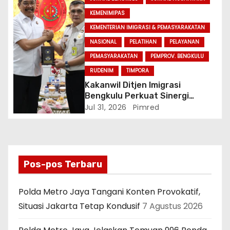
KEMENIMIPAS
KEMENTERIAN IMIGRASI & PEMASYARAKATAN
NASIONAL
PELATIHAN
PELAYANAN
PEMASYARAKATAN
PEMPROV. BENGKULU
RUDENIM
TIMPORA
Kakanwil Ditjen Imigrasi
Bengkulu Perkuat Sinergi
Penegakan Hukum Melalui
Jul 31, 2026
Pimred
Audiensi dengan Kajati
Bengkulu.
Pos-pos Terbaru
Polda Metro Jaya Tangani Konten Provokatif,
Situasi Jakarta Tetap Kondusif
7 Agustus 2026