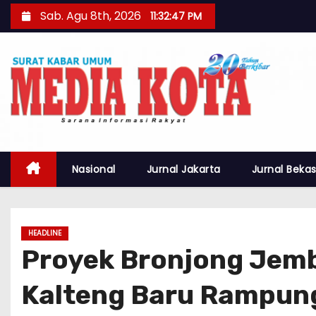
S
Sab. Agu 8th, 2026
11:32:50 PM
k
i
p
t
o
c
o
n
Nasional
Jurnal Jakarta
Jurnal Bekas
t
e
n
HEADLINE
t
Proyek Bronjong Jemb
Kalteng Baru Rampun