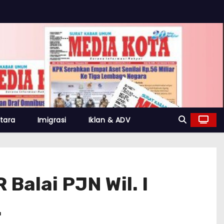
tara
Imigrasi
Iklan & ADV
alai PJN Wil. I
.