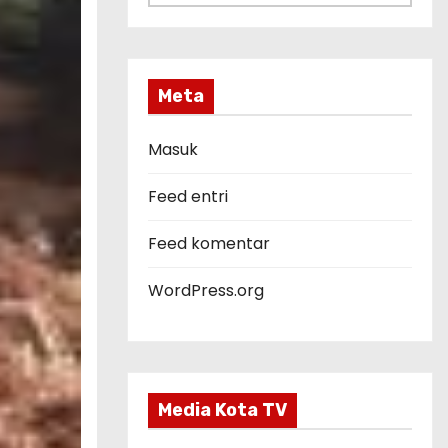
a
t
e
g
Meta
o
r
Masuk
i
Feed entri
Feed komentar
WordPress.org
Media Kota TV