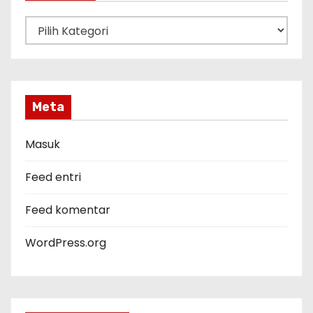
K
a
t
e
g
Meta
o
r
Masuk
i
Feed entri
Feed komentar
WordPress.org