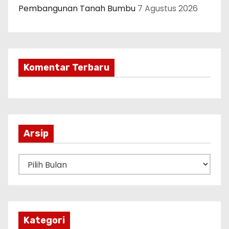
Pembangunan Tanah Bumbu
7 Agustus 2026
Komentar Terbaru
Arsip
A
r
s
i
p
Kategori