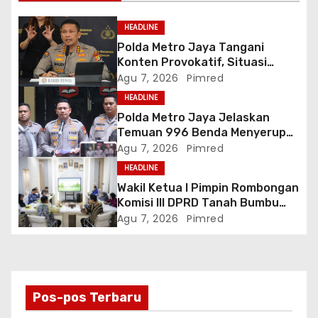
p
HEADLINE
o
Polda Metro Jaya Tangani
Konten Provokatif, Situasi
s
Jakarta Tetap Kondusif
Agu 7, 2026
Pimred
HEADLINE
Polda Metro Jaya Jelaskan
Temuan 996 Benda Menyerupai
Senjata di Yayasan Jaksel
Agu 7, 2026
Pimred
HEADLINE
Wakil Ketua I Pimpin Rombongan
Komisi III DPRD Tanah Bumbu
Perjuangkan Lima Infrastruktur
Agu 7, 2026
Pimred
Strategis
Pos-pos Terbaru