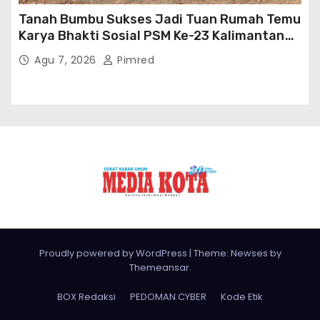
Tanah Bumbu Sukses Jadi Tuan Rumah Temu
Karya Bhakti Sosial PSM Ke-23 Kalimantan
Selatan
Agu 7, 2026
Pimred
Proudly powered by WordPress
|
Theme: Newses by
Themeansar
.
BOX Redaksi
PEDOMAN CYBER
Kode Etik