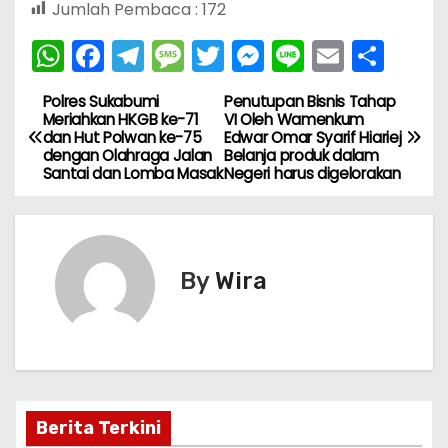
Jumlah Pembaca :
172
W
F
T
M
T
M
Li
E
S
h
a
el
e
w
e
n
m
h
Polres Sukabumi
Penutupan Bisnis Tahap
N
a
c
e
s
itt
s
e
ai
ar
Meriahkan HKGB ke-71
VI Oleh Wamenkum
dan Hut Polwan ke-75
Edwar Omar Syarif Hiariej
ts
e
gr
s
er
s
l
e
a
dengan Olahraga Jalan
Belanja produk dalam
A
b
a
a
e
Santai dan Lomba Masak
Negeri harus digelorakan
v
p
o
m
g
n
i
p
o
e
g
k
er
g
By
Wira
a
s
i
Berita Terkini