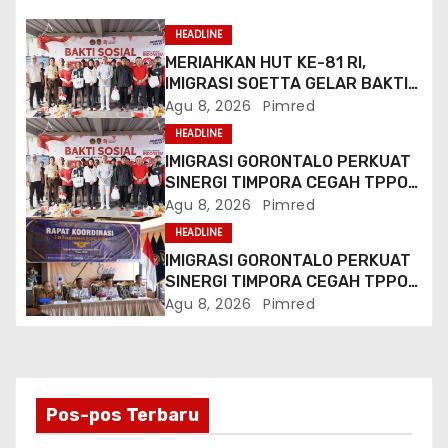
p
o
HEADLINE
MERIAHKAN HUT KE-81 RI,
s
IMIGRASI SOETTA GELAR BAKTI
SOSIAL DAN HADIRKAN LAYANAN
Agu 8, 2026
Pimred
PASPOR DI AKHIR PEKAN
HEADLINE
IMIGRASI GORONTALO PERKUAT
SINERGI TIMPORA CEGAH TPPO
DAN AWASI AKTIVITAS ORANG
Agu 8, 2026
Pimred
ASING DI GORONTALO UTARA
HEADLINE
IMIGRASI GORONTALO PERKUAT
SINERGI TIMPORA CEGAH TPPO
DAN AWASI AKTIVITAS ORANG
Agu 8, 2026
Pimred
ASING DI GORONTALO UTARA
Pos-pos Terbaru