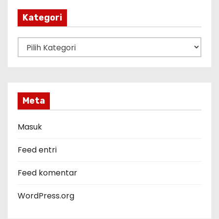
i
p
Kategori
K
a
t
e
g
Meta
o
r
Masuk
i
Feed entri
Feed komentar
WordPress.org