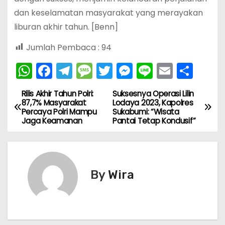
dan keselamatan masyarakat yang merayakan
liburan akhir tahun. [Benn]
Jumlah Pembaca :
94
W
F
T
M
T
M
Li
E
S
h
a
el
e
w
e
n
m
h
Rilis Akhir Tahun Polri:
Suksesnya Operasi Lilin
N
a
c
e
s
itt
s
e
ai
ar
87,7% Masyarakat
Lodaya 2023, Kapolres
Percaya Polri Mampu
Sukabumi: “Wisata
ts
e
gr
s
er
s
l
e
a
Jaga Keamanan
Pantai Tetap Kondusif”
A
b
a
a
e
v
p
o
m
g
n
i
p
o
e
g
By
Wira
k
er
g
a