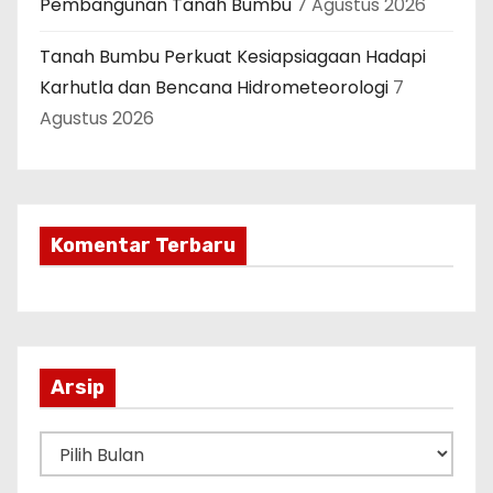
Pembangunan Tanah Bumbu
7 Agustus 2026
Tanah Bumbu Perkuat Kesiapsiagaan Hadapi
Karhutla dan Bencana Hidrometeorologi
7
Agustus 2026
Komentar Terbaru
Arsip
A
r