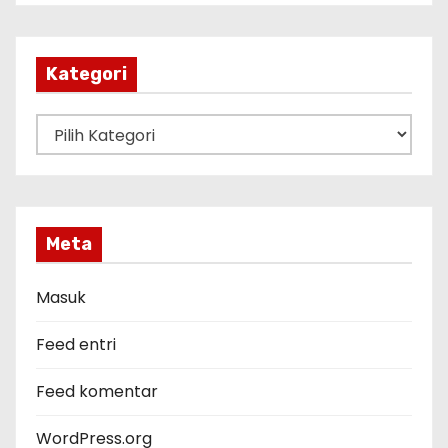
s
i
p
Kategori
K
a
t
e
g
Meta
o
r
Masuk
i
Feed entri
Feed komentar
WordPress.org