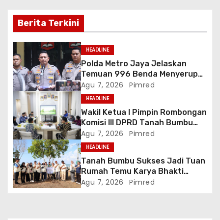
s
i
Berita Terkini
p
HEADLINE
o
Polda Metro Jaya Jelaskan
Temuan 996 Benda Menyerupai
s
Senjata di Yayasan Jaksel
Agu 7, 2026
Pimred
HEADLINE
Wakil Ketua I Pimpin Rombongan
Komisi III DPRD Tanah Bumbu
Perjuangkan Lima Infrastruktur
Agu 7, 2026
Pimred
Strategis
HEADLINE
Tanah Bumbu Sukses Jadi Tuan
Rumah Temu Karya Bhakti
Sosial PSM Ke-23 Kalimantan
Agu 7, 2026
Pimred
Selatan