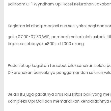
Ballroom C-1 Wyndham Opi Hotel Kelurahan Jakabar
Kegiatan ini dibagi menjadi dua sesi yakni pagi dan so
gate 07.00-07.30 WIB, pemberi materi oleh ustadz Hil
tiap sesi sebanyak ±800 s.d 1.000 orang.
Pada setiap kegiatan tersebut dilaksanakan selalu p
Dikarenakan banyaknya penggemar dari seluruh wilay
Selain itu juga padatnya arus lalu lintas baik yang m
Kompleks Opi Mall dan memarkirkan kendaraannya di 