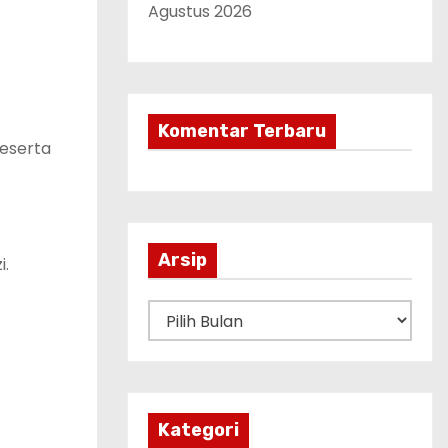
Agustus 2026
Komentar Terbaru
Peserta
Arsip
i.
A
r
s
i
p
Kategori