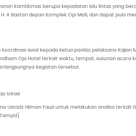
erawanan kamtibmas berupa kepadatan lalu lintas yang b
r H. A Bastari depan Komplek Opi Mall, dan dapat pula m
oordinasi awal kepada ketua panitia pelaksana Kajian
yndham Opi Hotel terkait waktu, tempat, susunan acara k
erlangsungnya kegiatan tersebut.
p lokasi
a Ustadz Hilman Fauzi untuk melakukan analisa terkait t
[Tamyid]