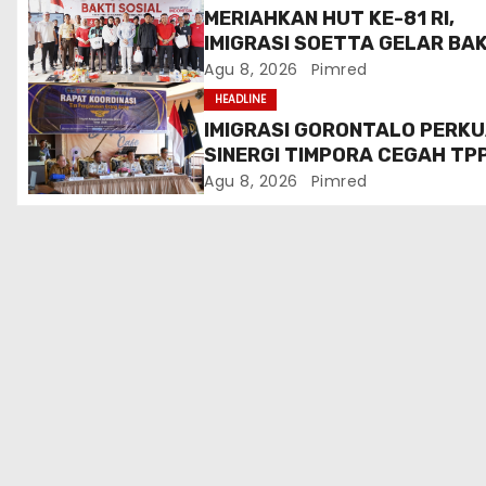
o
MERIAHKAN HUT KE-81 RI,
IMIGRASI SOETTA GELAR BAK
s
SOSIAL DAN HADIRKAN LAY
Agu 8, 2026
Pimred
PASPOR DI AKHIR PEKAN
HEADLINE
IMIGRASI GORONTALO PERK
SINERGI TIMPORA CEGAH TP
DAN AWASI AKTIVITAS ORAN
Agu 8, 2026
Pimred
ASING DI GORONTALO UTAR