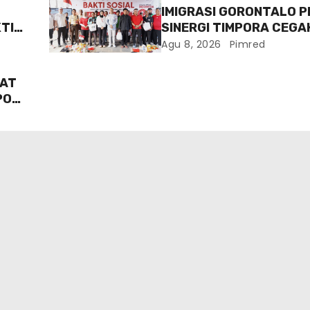
IMIGRASI GORONTALO 
TI
SINERGI TIMPORA CEGA
ANAN
DAN AWASI AKTIVITAS 
Agu 8, 2026
Pimred
ASING DI GORONTALO 
UAT
PO
G
A