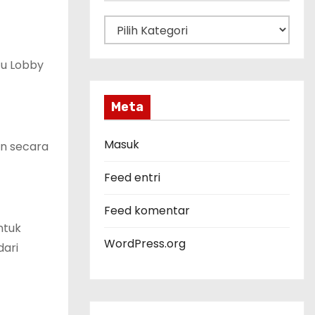
K
a
t
tu Lobby
e
g
Meta
o
r
Masuk
n secara
i
Feed entri
Feed komentar
ntuk
WordPress.org
dari