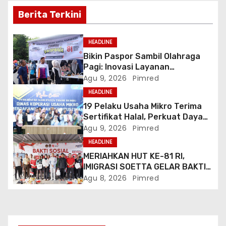
Berita Terkini
o
s
HEADLINE
Bikin Paspor Sambil Olahraga
Pagi: Inovasi Layanan
“Pasporia” Imigrasi Banda Aceh
Agu 9, 2026
Pimred
Buat CFD Makin Ceria
HEADLINE
19 Pelaku Usaha Mikro Terima
Sertifikat Halal, Perkuat Daya
Saing Produk Lokal
Agu 9, 2026
Pimred
HEADLINE
MERIAHKAN HUT KE-81 RI,
IMIGRASI SOETTA GELAR BAKTI
SOSIAL DAN HADIRKAN LAYANAN
Agu 8, 2026
Pimred
PASPOR DI AKHIR PEKAN