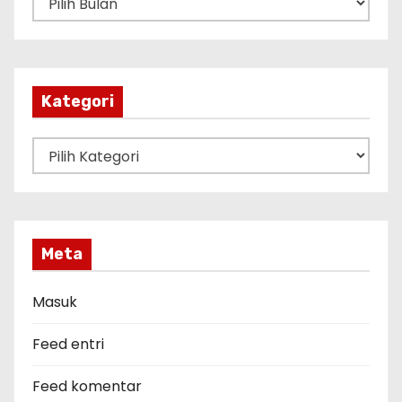
r
s
i
p
Kategori
K
a
t
e
g
Meta
o
r
Masuk
i
Feed entri
Feed komentar