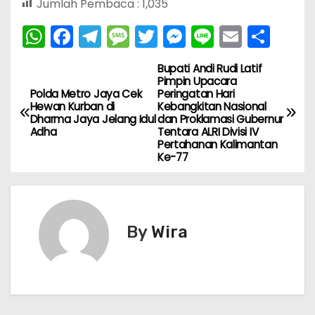
Jumlah Pembaca :
1,035
W
F
T
M
T
M
Li
E
S
h
a
el
e
w
e
n
m
h
Bupati Andi Rudi Latif
N
a
c
e
s
itt
s
e
ai
ar
Pimpin Upacara
Polda Metro Jaya Cek
Peringatan Hari
ts
e
gr
s
er
s
l
e
a
Hewan Kurban di
Kebangkitan Nasional
A
b
a
a
e
Dharma Jaya Jelang Idul
dan Proklamasi Gubernur
v
Adha
Tentara ALRI Divisi IV
p
o
m
g
n
Pertahanan Kalimantan
Ke-77
i
p
o
e
g
k
er
g
a
By
Wira
s
i
p