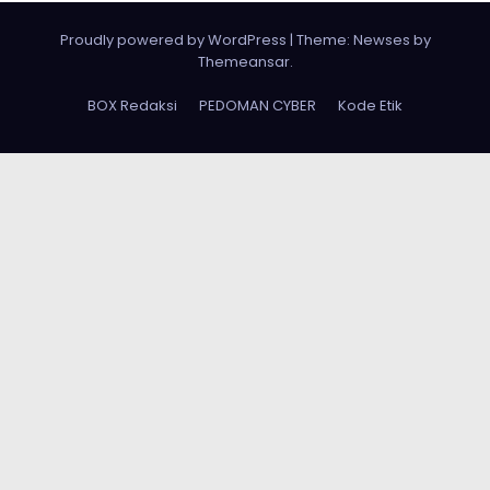
Proudly powered by WordPress
|
Theme: Newses by
Themeansar
.
BOX Redaksi
PEDOMAN CYBER
Kode Etik