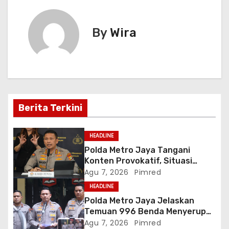
k
er
g
By
Wira
a
s
i
p
Berita Terkini
o
HEADLINE
s
Polda Metro Jaya Tangani
Konten Provokatif, Situasi
Jakarta Tetap Kondusif
Agu 7, 2026
Pimred
HEADLINE
Polda Metro Jaya Jelaskan
Temuan 996 Benda Menyerupai
Senjata di Yayasan Jaksel
Agu 7, 2026
Pimred