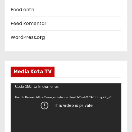
i
Feed entri
Feed komentar
WordPress.org
Media Kota TV
P
Code 150: Unknown error.
e
Unduh Berkas: https://www.youtube.com/watch?v=bM7SZ5SBzyY&_=1
m
u
t
a