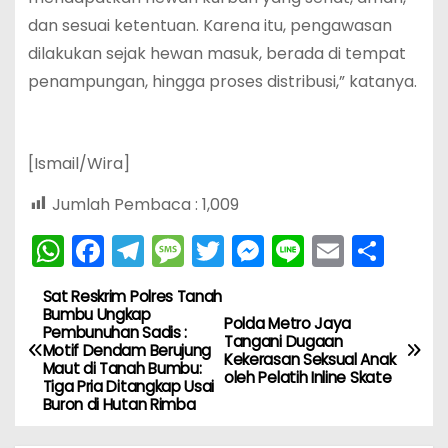
dan sesuai ketentuan. Karena itu, pengawasan
dilakukan sejak hewan masuk, berada di tempat
penampungan, hingga proses distribusi,” katanya.
[Ismail/Wira]
Jumlah Pembaca :
1,009
W
F
T
M
T
M
Li
E
S
h
a
el
e
w
e
n
m
h
Sat Reskrim Polres Tanah
N
a
c
e
s
itt
s
e
ai
ar
Bumbu Ungkap
Polda Metro Jaya
Pembunuhan Sadis :
ts
e
gr
s
er
s
l
e
a
Tangani Dugaan
Motif Dendam Berujung
Kekerasan Seksual Anak
A
b
a
a
e
Maut di Tanah Bumbu:
oleh Pelatih Inline Skate
v
Tiga Pria Ditangkap Usai
p
o
m
g
n
Buron di Hutan Rimba
i
p
o
e
g