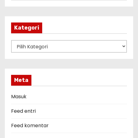
r
s
i
p
Kategori
K
a
t
e
g
Meta
o
r
Masuk
i
Feed entri
Feed komentar