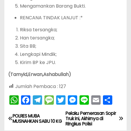
Mengamankan Barang Bukti.
RENCANA TINDAK LANJUT :*
Riksa tersangka;
Han tersangka;
Sita BB;
Lengkapi Mindik;
Kirim BP ke JPU.
(Tamyid,Erwan,Ashabullah)
Jumlah Pembaca :
127
W
F
T
M
T
M
Li
E
S
h
a
el
e
w
e
n
m
h
Pelaku Pemerasan Sopir
N
a
c
e
s
itt
s
e
ai
ar
POLRES MUBA
Truk ini, Akhirnya di
MUSNAHKAN SABU 10 KG
Ringkus Polisi
ts
e
gr
s
er
s
l
e
a