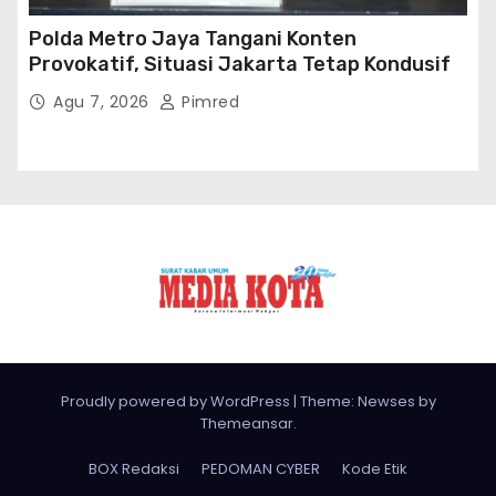
Proudly powered by WordPress
|
Theme: Newses by
Themeansar
.
BOX Redaksi
PEDOMAN CYBER
Kode Etik